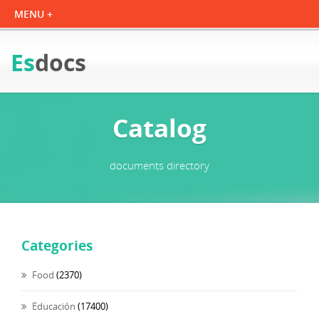
Es
docs
Catalog
documents directory
Categories
Food
(2370)
Educación
(17400)