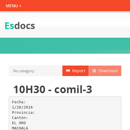
Es
docs
Report
Download
No category
10H30 - comil-3
Fecha:
1/20/2016
Provincia:
Cantón:
EL ORO
MACHALA