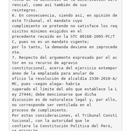
rencial, como así también de sus
reintegros.
6. En consecuencia, siendo así, en opinión de
este Tribunal, el mandato cuyo
cumplimiento se pretende no satisface los req
uisitos mínimos exigidos en el
precedente recaído en la STC 00168-2005-PC/T
C, pues no es un mandato vigente;
por lo tanto, la demanda deviene en improcede
nte.
7. Respecto del argumento expresado por el ac
tor en su recurso de agravio
constitucional, acerca del ejercicio extempor
áneo de la emplazada para anular de
oficio la resolución de alcaldía 2330-2010-A/
MC, pues —según alega— habría
superado el límite del año que establece la L
ey 27444; debe mencionarse que dicha
discusión es de naturaleza legal y, por ello,
no corresponde ser ventilada en el
proceso de cumplimiento.
Por estas consideraciones, el Tribunal Consti
tucional, con la autoridad que le
confiere la Constitución Política del Perú,