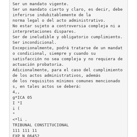
Ser un mandato vigente.
Ser un mandato cierto y claro, es decir, debe
inferirse indubitablemente de la
norma legal o del acto administrativo.
No estar sujeto a controversia compleja ni a
interpretaciones dispares.
Ser de ineludible y obligatorio cumplimiento.
Ser incondicional.
Excepcionalmente, podrá tratarse de un mandat
o condicional, siempre y cuando su
satisfacción no sea compleja y no requiera de
actuación probatoria.
Adicionalmente, para el caso del cumplimiento
de los actos administrativos, además
de los requisitos mínimos comunes mencionado
s, en tales actos se deberá:
4,,
g*ICA 05
I °I
i (
"
<*li .
TRIBUNAL CONSTITUCIONAL
111 111 11
EXP N 06452