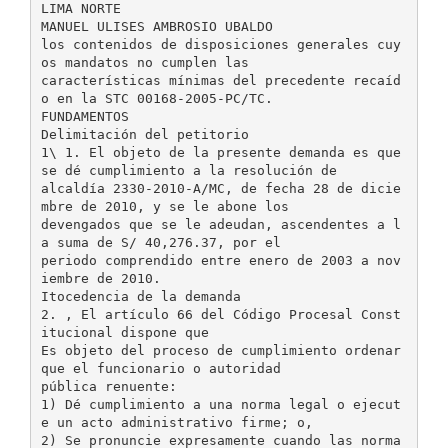
LIMA NORTE
MANUEL ULISES AMBROSIO UBALDO
los contenidos de disposiciones generales cuy
os mandatos no cumplen las
características mínimas del precedente recaíd
o en la STC 00168-2005-PC/TC.
FUNDAMENTOS
Delimitación del petitorio
1\ 1. El objeto de la presente demanda es que
se dé cumplimiento a la resolución de
alcaldía 2330-2010-A/MC, de fecha 28 de dicie
mbre de 2010, y se le abone los
devengados que se le adeudan, ascendentes a l
a suma de S/ 40,276.37, por el
periodo comprendido entre enero de 2003 a nov
iembre de 2010.
Itocedencia de la demanda
2. , El artículo 66 del Código Procesal Const
itucional dispone que
Es objeto del proceso de cumplimiento ordenar
que el funcionario o autoridad
pública renuente:
1) Dé cumplimiento a una norma legal o ejecut
e un acto administrativo firme; o,
2) Se pronuncie expresamente cuando las norma