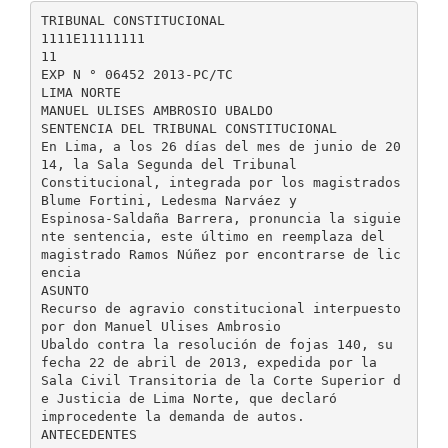
TRIBUNAL CONSTITUCIONAL
1111E11111111
11
EXP N ° 06452 2013-PC/TC
LIMA NORTE
MANUEL ULISES AMBROSIO UBALDO
SENTENCIA DEL TRIBUNAL CONSTITUCIONAL
En Lima, a los 26 días del mes de junio de 20
14, la Sala Segunda del Tribunal
Constitucional, integrada por los magistrados
Blume Fortini, Ledesma Narváez y
Espinosa-Saldaña Barrera, pronuncia la siguie
nte sentencia, este último en reemplaza del
magistrado Ramos Núñez por encontrarse de lic
encia
ASUNTO
Recurso de agravio constitucional interpuesto
por don Manuel Ulises Ambrosio
Ubaldo contra la resolución de fojas 140, su
fecha 22 de abril de 2013, expedida por la
Sala Civil Transitoria de la Corte Superior d
e Justicia de Lima Norte, que declaró
improcedente la demanda de autos.
ANTECEDENTES