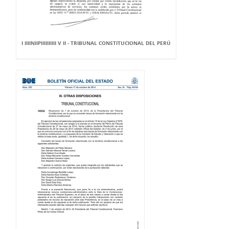
I IIIINIIPIIIIIIIIII V II - TRIBUNAL CONSTITUCIONAL DEL PERÚ