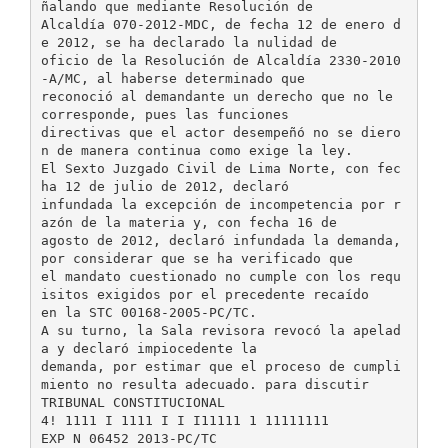
ñalando que mediante Resolución de
Alcaldía 070-2012-MDC, de fecha 12 de enero d
e 2012, se ha declarado la nulidad de
oficio de la Resolución de Alcaldía 2330-2010
-A/MC, al haberse determinado que
reconoció al demandante un derecho que no le
corresponde, pues las funciones
directivas que el actor desempeñó no se diero
n de manera continua como exige la ley.
El Sexto Juzgado Civil de Lima Norte, con fec
ha 12 de julio de 2012, declaró
infundada la excepción de incompetencia por r
azón de la materia y, con fecha 16 de
agosto de 2012, declaró infundada la demanda,
por considerar que se ha verificado que
el mandato cuestionado no cumple con los requ
isitos exigidos por el precedente recaído
en la STC 00168-2005-PC/TC.
A su turno, la Sala revisora revocó la apelad
a y declaró impiocedente la
demanda, por estimar que el proceso de cumpli
miento no resulta adecuado. para discutir
TRIBUNAL CONSTITUCIONAL
4! 1111 I 1111 I I I11111 1 11111111
EXP N 06452 2013-PC/TC