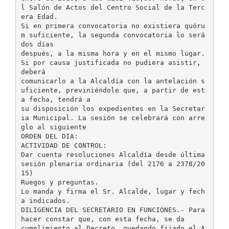
l Salón de Actos del Centro Social de la Terc
era Edad.
Si en primera convocatoria no existiera quóru
m suficiente, la segunda convocatoria lo será
dos días
después, a la misma hora y en el mismo lugar.
Si por causa justificada no pudiera asistir,
deberá
comunicarlo a la Alcaldía con la antelación s
uficiente, previniéndole que, a partir de est
a fecha, tendrá a
su disposición los expedientes en la Secretar
ia Municipal. La sesión se celebrará con arre
glo al siguiente
ORDEN DEL DIA:
ACTIVIDAD DE CONTROL:
Dar cuenta resoluciones Alcaldía desde última
sesión plenaria ordinaria (del 2176 a 2378/20
15)
Ruegos y preguntas.
Lo manda y firma el Sr. Alcalde, lugar y fech
a indicados.
DILIGENCIA DEL SECRETARIO EN FUNCIONES.- Para
hacer constar que, con esta fecha, se da
cumplimiento al Decreto, quedando fijado el A