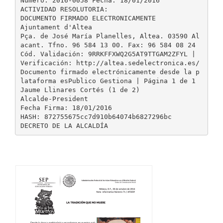
Número: 2016-0058 Fecha: 18/01/2016
ACTIVIDAD RESOLUTORIA:
DOCUMENTO FIRMADO ELECTRONICAMENTE
Ajuntament d'Altea
Pça. de José María Planelles, Altea. 03590 Al
acant. Tfno. 96 584 13 00. Fax: 96 584 08 24
Cód. Validación: 9RRKFFXWQ2G5AT9TTGAM2ZFYL |
Verificación: http://altea.sedelectronica.es/
Documento firmado electrónicamente desde la p
lataforma esPublico Gestiona | Página 1 de 1
Jaume Llinares Cortés (1 de 2)
Alcalde-President
Fecha Firma: 18/01/2016
HASH: 872755675cc7d910b64074b6827296bc