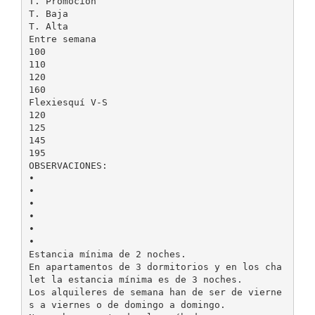
T. Promoción
T. Baja
T. Alta
Entre semana
100
110
120
160
Flexiesquí V-S
120
125
145
195
OBSERVACIONES:
•
•
•
•
•
•
Estancia mínima de 2 noches.
En apartamentos de 3 dormitorios y en los cha
let la estancia mínima es de 3 noches.
Los alquileres de semana han de ser de vierne
s a viernes o de domingo a domingo.