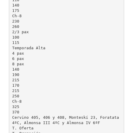
140
175
Ch-8
230
260
2/3 pax
100
115
Temporada Alta
4 pax
6 pax
8 pax
140
190
215
170
215
250
Ch-8
325
370
Cervino 405, 406 y 408, Monteskí 23, Foratata
4ºC, Almonsa III 4ºC y Almonsa IV 6ºF
T. Oferta