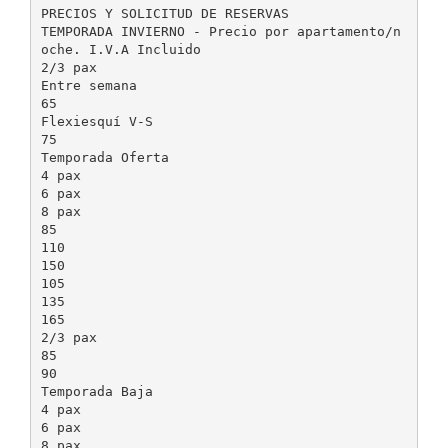
PRECIOS Y SOLICITUD DE RESERVAS
TEMPORADA INVIERNO - Precio por apartamento/n
oche. I.V.A Incluido
2/3 pax
Entre semana
65
Flexiesquí V-S
75
Temporada Oferta
4 pax
6 pax
8 pax
85
110
150
105
135
165
2/3 pax
85
90
Temporada Baja
4 pax
6 pax
8 pax