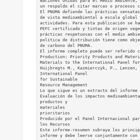
Naciones Unidas para el Medio Ambiente, 
un respaldo el citar marcas o procesos c
El PNUMA defiende las prácticas sensatas
de vista medioambiental a escala global 
actividades. Para esta publicación se ha
PEFC certificado y tintas de origen vege
prácticas respetuosas con el medio ambie
política de distribución tiene como obje
de carbono del PNUMA.
El informe completo puede ser referido c
Production: Priority Products and Materi
Materials to the International Panel for
Huijbregts M., Kazmierczyk, P., Lenzen, 
International Panel
for Sustainable
Resource Management
Lo que sigue es un extracto del informe
Evaluación de los impactos medioambienta
productos y
materiales
prioritarios
Producido por el Panel Internacional par
los Recursos
Este informe-resumen subraya los princip
informe y debe leerse conjuntamente con 