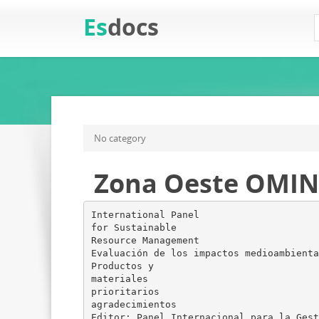
Es
docs
No category
Zona Oeste OMINT
International Panel
for Sustainable
Resource Management
Evaluación de los impactos medioambienta
Productos y
materiales
prioritarios
agradecimientos
Editor: Panel Internacional para la Gest