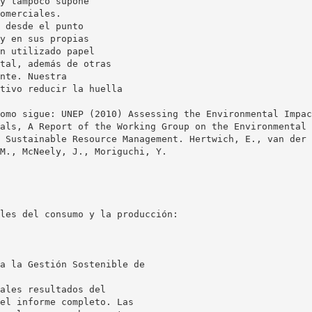
y tampoco supone
omerciales.
 desde el punto
y en sus propias
n utilizado papel
tal, además de otras
nte. Nuestra
tivo reducir la huella
omo sigue: UNEP (2010) Assessing the Environmental Impac
als, A Report of the Working Group on the Environmental 
 Sustainable Resource Management. Hertwich, E., van der 
M., McNeely, J., Moriguchi, Y.
les del consumo y la producción:
a la Gestión Sostenible de
ales resultados del
el informe completo. Las