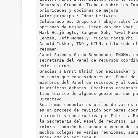
Recursos, Grupo de Trabajo sobre los Imp
prioridades y opciones de mejora
Autor principal: Edgar Hertwich
Colaboradores: Grupo de Trabajo sobre lo
opciones de mejora: Ester van der Voet,
Mark Huijbregts, Sangwon Suh, Pawel Kazm
Lenzen, Jeff McNeely, Yuichi Moriguchi
Arnold Tukker, TNO y NTUN, editó todo el
resumen.
Janet Salem y Guido Sonnemann, PNUMA, co
secretaría del Panel de recursos coordin
este informe.
Gracias a Ernst Ulrich von Weizsäcker y 
en tanto que copresidentes del Panel de 
miembros del Panel de recursos y al Comi
fructíferos debates. Recibimos comentari
tipo técnico de algunos gobiernos que pa
Directivo.
Recibimos comentarios útiles de varios r
en un proceso de revisión por pares coor
eficiente y constructiva por Patricia Ro
la Secretaría del Panel de recursos. La 
informe también ha sacado provecho de lo
muchos colegas en varias reuniones, aunq
ISBN: 978-92-807-3084-5