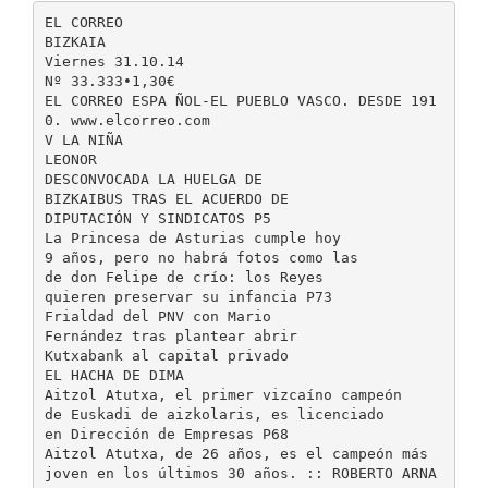
EL CORREO
BIZKAIA
Viernes 31.10.14
Nº 33.333•1,30€
EL CORREO ESPA ÑOL-EL PUEBLO VASCO. DESDE 191
0. www.elcorreo.com
V LA NIÑA
LEONOR
DESCONVOCADA LA HUELGA DE
BIZKAIBUS TRAS EL ACUERDO DE
DIPUTACIÓN Y SINDICATOS P5
La Princesa de Asturias cumple hoy
9 años, pero no habrá fotos como las
de don Felipe de crío: los Reyes
quieren preservar su infancia P73
Frialdad del PNV con Mario
Fernández tras plantear abrir
Kutxabank al capital privado
EL HACHA DE DIMA
Aitzol Atutxa, el primer vizcaíno campeón
de Euskadi de aizkolaris, es licenciado
en Dirección de Empresas P68
Aitzol Atutxa, de 26 años, es el campeón más
joven en los últimos 30 años. :: ROBERTO ARNA