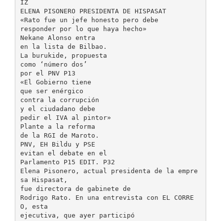
IZ
ELENA PISONERO PRESIDENTA DE HISPASAT
«Rato fue un jefe honesto pero debe
responder por lo que haya hecho»
Nekane Alonso entra
en la lista de Bilbao.
La burukide, propuesta
como ‘número dos’
por el PNV P13
«El Gobierno tiene
que ser enérgico
contra la corrupción
y el ciudadano debe
pedir el IVA al pintor»
Plante a la reforma
de la RGI de Maroto.
PNV, EH Bildu y PSE
evitan el debate en el
Parlamento P15 EDIT. P32
Elena Pisonero, actual presidenta de la empre
sa Hispasat,
fue directora de gabinete de
Rodrigo Rato. En una entrevista con EL CORRE
O, esta
ejecutiva, que ayer participó