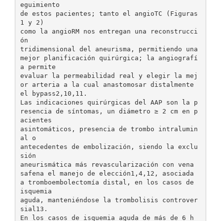
eguimiento
de estos pacientes; tanto el angioTC (Figuras
1 y 2)
como la angioRM nos entregan una reconstrucci
ón
tridimensional del aneurisma, permitiendo una
mejor planificación quirúrgica; la angiografí
a permite
evaluar la permeabilidad real y elegir la mej
or arteria a la cual anastomosar distalmente
el bypass2,10,11.
Las indicaciones quirúrgicas del AAP son la p
resencia de síntomas, un diámetro ≥ 2 cm en p
acientes
asintomáticos, presencia de trombo intralumin
al o
antecedentes de embolización, siendo la exclu
sión
aneurismática más revascularización con vena
safena el manejo de elección1,4,12, asociada
a tromboembolectomía distal, en los casos de
isquemia
aguda, manteniéndose la trombolisis controver
sial13.
En los casos de isquemia aguda de más de 6 h