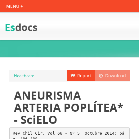
Es
docs
Report
Download
Healthcare
ANEURISMA
ARTERIA POPLÍTEA*
- SciELO
Rev Chil Cir. Vol 66 - Nº 5, Octubre 2014; pá
g. 486-488