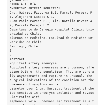
CIRUGÍA AL DÍA
ANEURISMA ARTERIA POPLÍTEA*
Drs. Gabriel Figueroa B.1, Marcelo Pereira P.
1, Alejandro Campos G.1,
Juan Pablo Moreno P.1, Als. Natalia Rivera A.
2, Marcela Moraga L.2
Departamento de Cirugía Hospital Clínico Univ
ersidad de Chile.
Alumnos de Medicina, Facultad de Medicina Uni
versidad de Chile.
Santiago, Chile.
1
2
Abstract
Popliteal artery aneurysm
Popliteal artery aneurysms are uncommon, affe
cting 0.1% of the population. They are genera
lly asymptomatic and rupture is unusual. The
surgical indications of the condition are the
presence of symptoms and a
diameter over 2 cm. Surgical treatment of cho
ice consists in aneurysm exclusion and revasc
ularization with
saphenous vein. Endovascular treatment is a t