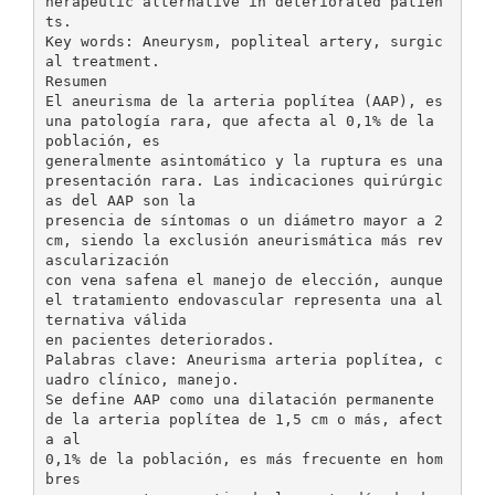
herapeutic alternative in deteriorated patien
ts.
Key words: Aneurysm, popliteal artery, surgic
al treatment.
Resumen
El aneurisma de la arteria poplítea (AAP), es
una patología rara, que afecta al 0,1% de la
población, es
generalmente asintomático y la ruptura es una
presentación rara. Las indicaciones quirúrgic
as del AAP son la
presencia de síntomas o un diámetro mayor a 2
cm, siendo la exclusión aneurismática más rev
ascularización
con vena safena el manejo de elección, aunque
el tratamiento endovascular representa una al
ternativa válida
en pacientes deteriorados.
Palabras clave: Aneurisma arteria poplítea, c
uadro clínico, manejo.
Se define AAP como una dilatación permanente
de la arteria poplítea de 1,5 cm o más, afect
a al
0,1% de la población, es más frecuente en hom
bres