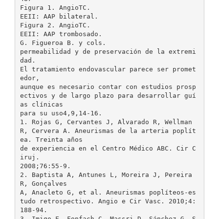
Figura 1. AngioTC.
EEII: AAP bilateral.
Figura 2. AngioTC.
EEII: AAP trombosado.
G. Figueroa B. y cols.
permeabilidad y de preservación de la extremi
dad.
El tratamiento endovascular parece ser promet
edor,
aunque es necesario contar con estudios prosp
ectivos y de largo plazo para desarrollar guí
as clínicas
para su uso4,9,14-16.
1. Rojas G, Cervantes J, Alvarado R, Wellman
R, Cervera A. Aneurismas de la arteria poplít
ea. Treinta años
de experiencia en el Centro Médico ABC. Cir C
iruj.
2008;76:55-9.
2. Baptista A, Antunes L, Moreira J, Pereira
R, Gonçalves
A, Anacleto G, et al. Aneurismas poplíteos-es
tudo retrospectivo. Angio e Cir Vasc. 2010;4:
188-94.
3. Imigo F, Fonfach C, Massri D, Sánchez G, S