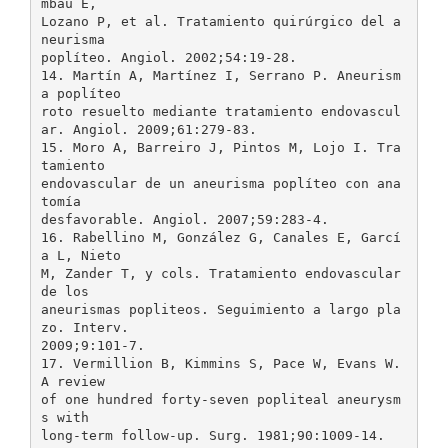
mbau E,
Lozano P, et al. Tratamiento quirúrgico del a
neurisma
poplíteo. Angiol. 2002;54:19-28.
14. Martín A, Martínez I, Serrano P. Aneurism
a poplíteo
roto resuelto mediante tratamiento endovascul
ar. Angiol. 2009;61:279-83.
15. Moro A, Barreiro J, Pintos M, Lojo I. Tra
tamiento
endovascular de un aneurisma poplíteo con ana
tomía
desfavorable. Angiol. 2007;59:283-4.
16. Rabellino M, González G, Canales E, Garcí
a L, Nieto
M, Zander T, y cols. Tratamiento endovascular
de los
aneurismas popliteos. Seguimiento a largo pla
zo. Interv.
2009;9:101-7.
17. Vermillion B, Kimmins S, Pace W, Evans W.
A review
of one hundred forty-seven popliteal aneurysm
s with
long-term follow-up. Surg. 1981;90:1009-14.