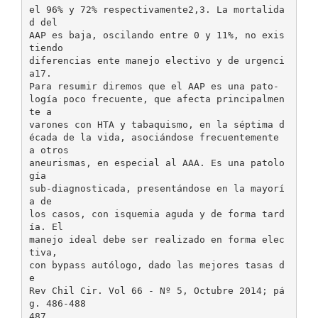
el 96% y 72% respectivamente2,3. La mortalida
d del
AAP es baja, oscilando entre 0 y 11%, no exis
tiendo
diferencias ente manejo electivo y de urgenci
a17.
Para resumir diremos que el AAP es una pato-
logía poco frecuente, que afecta principalmen
te a
varones con HTA y tabaquismo, en la séptima d
écada de la vida, asociándose frecuentemente
a otros
aneurismas, en especial al AAA. Es una patolo
gía
sub-diagnosticada, presentándose en la mayorí
a de
los casos, con isquemia aguda y de forma tard
ía. El
manejo ideal debe ser realizado en forma elec
tiva,
con bypass autólogo, dado las mejores tasas d
e
Rev Chil Cir. Vol 66 - Nº 5, Octubre 2014; pá
g. 486-488
487