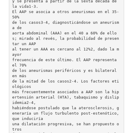
y se presenta a partir de la sexta década de
la vida1-3.
El AAP se asocia a otros aneurismas en el 35-
50%
de los casos3-4, diagnosticándose un aneurism
a de
aorta abdominal (AAA) en el 40 a 60% de ello
s; mirado al revés, la probabilidad de presen
tar un AAP
al tener un AAA es cercano al 12%2, dado la m
ayor
frecuencia de este último. El AAP representa
el 70%
de los aneurismas periféricos y es bilateral
en más
de la mitad de los casos2-4. Los factores eti
ológicos
más frecuentemente asociados a AAP son la hip
ertensión arterial (HTA), tabaquismo y dislip
idemia2-4,
habiéndose postulado que la aterosclerosis, g
eneraría un flujo turbulento post-estenótico,
que induciría
una dilatación progresiva, se han propuesto o
tros