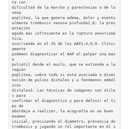
ta con
dificultad de la marcha y parestesias o de la
vena
poplítea, la que genera edema, dolor y eventu
almente trombosis venosa profunda2,8; la pres
entación
aguda más infrecuente es la ruptura aneurismá
tica,
ocurriendo en el 2% de los AAP2,4,8,9. Clínic
amente
podemos diagnosticar el AAP al palpar una mas
a
pulsátil desde el muslo, que se extiende a la
región
poplítea, sobre todo si está asociada a dismi
nución de pulsos distales y a fenómenos emból
icos
distales2. Las técnicas de imágenes son útile
s para
confirmar el diagnóstico y para definir el ti
po de
abordaje a realizar, la ecografía es un buen
examen
inicial, precisando el diámetro, presencia de
trombosis y jugando un rol importante en el s