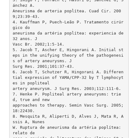
ánchez A.
Aneurisma de arteria poplítea. Cuad Cir. 200
9;23:39-43.
4. Kauffman P, Puech-Leão P. Tratamento cirúr
gico do
aneurisma da artéria poplítea: experiencia de
32 anos. J
Vasc Br. 2002;1:5-14.
5. Jacob T, Ascher E, Hingorani A. Initial st
eps in the unifying theory of the pathogenesi
s of artery aneurysms. J
Surg Res. 2001;101:37-43.
6. Jacob T, Schutzer R, Hingorani A. Differen
tial expression of YAMA/CPP-32 by T lymphocyt
es in popliteal
artery aneurysm. J Surg Res. 2003;112:111-6.
7. Henke P. Popliteal artery aneurysms: trie
d, true and new
approaches to therapy. Semin Vasc Surg. 2005;
18:22430.
8. Mesquita R, Aliperti D, Alves J, Mata R, A
ssis A, Nunes
W. Ruptura de aneurisma da artéria poplítea:
relato de