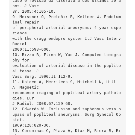
caso e revisão da literatura dos últimos 50 a
nos. J Vasc
Br. 2005;4:105-10.
9. Meissner O, Preteñir R, Kellner W. Endolum
inal repair
of peripheral arterial aneurysms: 4-year expe
rience
with the cragg endopro system I.J Vasc Interv
Radiol.
2000;11:593-600.
10. Rizzo R, Flinn W, Yao J. Computed tomogra
phy for
evaluation of arterial disease in the poplite
al fossa. J
Vasc Surg. 1990;11:112-9.
11. Holden A, Merrilees S, Mitchell N, Hill
A. Magnetic
resonance imaging of popliteal artery patholo
gies. Eur
J Radiol. 2008;67:159-68.
12. Edwards W. Exclusion and saphenous vein b
upass of popliteal aneurysms. Surg Gynecol Ob
stet.
1969;128:829-30.
13. Corominas C, Plaza A, Díaz M, Riera R, Ri