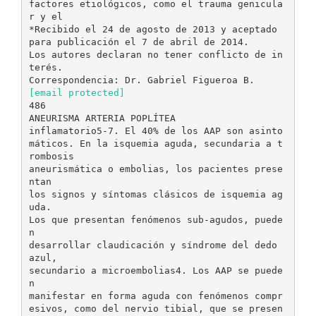
factores etiológicos, como el trauma genicula
r y el
*Recibido el 24 de agosto de 2013 y aceptado
para publicación el 7 de abril de 2014.
Los autores declaran no tener conflicto de in
terés.
[email protected]
486
ANEURISMA ARTERIA POPLÍTEA
inflamatorio5-7. El 40% de los AAP son asinto
máticos. En la isquemia aguda, secundaria a t
rombosis
aneurismática o embolias, los pacientes prese
ntan
los signos y síntomas clásicos de isquemia ag
uda.
Los que presentan fenómenos sub-agudos, puede
n
desarrollar claudicación y síndrome del dedo
azul,
secundario a microembolias4. Los AAP se puede
n
manifestar en forma aguda con fenómenos compr
esivos, como del nervio tibial, que se presen