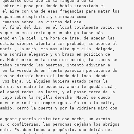
 quedarse sola acercó la manguera de la
 sobre el paso por donde había transitado el
 el aire con una de esas fragancias para matar los
espantando espíritus y caminaba como
 camisas sobre las visitas del día.
 el final del día, en el local totalmente vacío, en
y que no era cierto que un abrigo fuese más
ensó en la piel. Era hora de irse, de apagar las
estaba siempre atenta a ser probada, se acercó al
marfil, la miró, era mas alta que ella, delgada,
una sonrisa elegante y un brazo en posición de
e. Mabel miró en la misma dirección, las luces se
taban cerrando las puertas, intentó adivinar a
 en la vereda de en frente parecían percatarse de
ras se dirigía hacia el fondo del local donde
 voz baja. Si alguien hubiera estado cerca la
úpida, si nadie te escucha, ahora te quedás acá ,
el apagó todas las luces, y al pasar cerca de la
 cayó sobre la mejilla derecha, Mabel se quedó
o en ese rostro siempre igual. Salió a la calle,
ambio, cerró la puerta y por la vidriera miró con
a gente parecía disfrutar esa noche, un viento
s, o confiterías, las personas dejaban los abrigos
ente. Estaban todos a propósito, uno detrás del