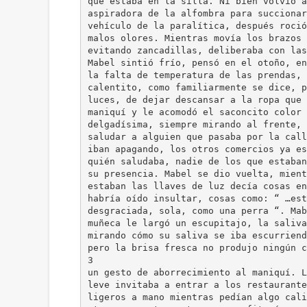
que estaba en la silla. Ni bien volvió a
aspiradora de la alfombra para succionar
vehículo de la paralítica, después roció
malos olores. Mientras movía los brazos 
evitando zancadillas, deliberaba con las
Mabel sintió frío, pensó en el otoño, en
la falta de temperatura de las prendas, 
calentito, como familiarmente se dice, p
luces, de dejar descansar a la ropa que 
maniquí y le acomodó el saconcito color 
delgadísima, siempre mirando al frente, 
saludar a alguien que pasaba por la call
iban apagando, los otros comercios ya es
quién saludaba, nadie de los que estaban
su presencia. Mabel se dio vuelta, mient
estaban las llaves de luz decía cosas en
habría oído insultar, cosas como: “ …est
desgraciada, sola, como una perra “. Mab
muñeca le largó un escupitajo, la saliva
mirando cómo su saliva se iba escurriend
pero la brisa fresca no produjo ningún c
3
un gesto de aborrecimiento al maniquí. L
leve invitaba a entrar a los restaurante
ligeros a mano mientras pedían algo cali