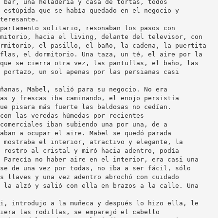
 bar, una heladería y casa de tortas, todos
 estúpida que se había quedado en el negocio y
teresante.
partamento solitario, resonaban los pasos con
mitorio, hacia el living, delante del televisor, con
rmitorio, el pasillo, el baño, la cadena, la puertita
flas, el dormitorio. Una taza, un té, el aire por la
que se cierra otra vez, las pantuflas, el baño, las
 portazo, un sol apenas por las persianas casi
ñanas, Mabel, salió para su negocio. No era
as y frescas iba caminando, el enojo persistía
ue pisara más fuerte las baldosas no cedían.
con las veredas húmedas por recientes
comerciales iban subiendo una por una, de a
aban a ocupar el aire. Mabel se quedó parada
 mostraba el interior, atractivo y elegante, la
 rostro al cristal y miró hacia adentro, podía
 Parecía no haber aire en el interior, era casi una
se de una vez por todas, no iba a ser fácil, sólo
s llaves y una vez adentro abrochó con cuidado
 la alzó y salió con ella en brazos a la calle. Una
i, introdujo a la muñeca y después lo hizo ella, le
iera las rodillas, se emparejó el cabello