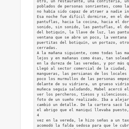
otro, un restaurante, una confitería, un
poblados de personas sonrientes, como la
no había sido capaz de atraer a nadie in
Esa noche fue difícil dormirse, en el de
pantuflas, hacia la cocina, hacia el dor
sonido, sin sonido, las pantuflas, el do
del botiquín, la llave de luz, las pantu
ventana que se abre un poco, la ventana 
puertitas del botiquín, un portazo, otro
cerradas.
A la mañana siguiente, como todas las ma
lejos y en mañanas como ésas, tan solead
en la dureza de las veredas, y por más q
Llegó al sector comercial de la ciudad, 
mangueras, las persianas de los locales 
poco los murmullos de las personas empez
delante de su vidriera, un grueso vidrio
muñeca seguía saludando, Mabel acercó el
ver los percheros, tiesos y silenciosos.
foto de un sueño realizado. Iba a alejar
cambió un detalle. De la cartera sacó la
el abrigo que el maniquí llevaba puesto,
4
vez en la vereda, le hizo señas a un tax
acomodó la falda sedosa para que le cubr