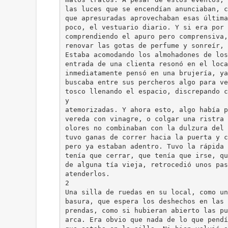
las luces que se encendían anunciaban, c
que apresuradas aprovechaban esas última
poco, el vestuario diario. Y si era por 
comprendiendo el apuro pero comprensiva,
renovar las gotas de perfume y sonreír, 
Estaba acomodando los almohadones de los
entrada de una clienta resonó en el loca
inmediatamente pensó en una brujería, ya
buscaba entre sus percheros algo para ve
tosco llenando el espacio, discrepando c
y
atemorizadas. Y ahora esto, algo había p
vereda con vinagre, o colgar una ristra 
olores no combinaban con la dulzura del 
tuvo ganas de correr hacia la puerta y c
pero ya estaban adentro. Tuvo la rápida 
tenía que cerrar, que tenía que irse, qu
de alguna tía vieja, retrocedió unos pas
atenderlos.
2
Una silla de ruedas en su local, como un
basura, que espera los deshechos en las 
prendas, como si hubieran abierto las pu
arca. Era obvio que nada de lo que pendí