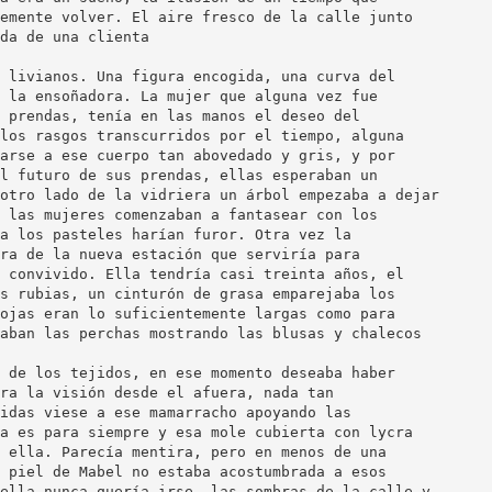
emente volver. El aire fresco de la calle junto
da de una clienta
 livianos. Una figura encogida, una curva del
 la ensoñadora. La mujer que alguna vez fue
 prendas, tenía en las manos el deseo del
los rasgos transcurridos por el tiempo, alguna
arse a ese cuerpo tan abovedado y gris, y por
l futuro de sus prendas, ellas esperaban un
otro lado de la vidriera un árbol empezaba a dejar
 las mujeres comenzaban a fantasear con los
a los pasteles harían furor. Otra vez la
ra de la nueva estación que serviría para
 convivido. Ella tendría casi treinta años, el
s rubias, un cinturón de grasa emparejaba los
ojas eran lo suficientemente largas como para
aban las perchas mostrando las blusas y chalecos
 de los tejidos, en ese momento deseaba haber
ra la visión desde el afuera, nada tan
idas viese a ese mamarracho apoyando las
a es para siempre y esa mole cubierta con lycra
 ella. Parecía mentira, pero en menos de una
 piel de Mabel no estaba acostumbrada a esos
ella nunca quería irse, las sombras de la calle y