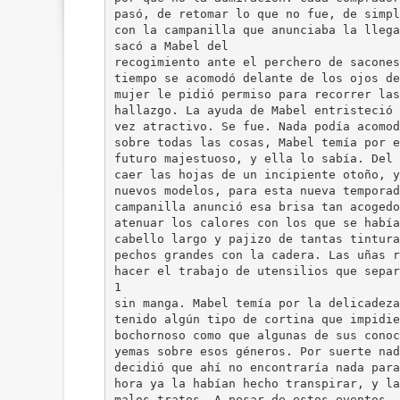
pasó, de retomar lo que no fue, de simpl
con la campanilla que anunciaba la llega
sacó a Mabel del
recogimiento ante el perchero de sacones
tiempo se acomodó delante de los ojos de
mujer le pidió permiso para recorrer las
hallazgo. La ayuda de Mabel entristeció 
vez atractivo. Se fue. Nada podía acomod
sobre todas las cosas, Mabel temía por e
futuro majestuoso, y ella lo sabía. Del 
caer las hojas de un incipiente otoño, y
nuevos modelos, para esta nueva temporad
campanilla anunció esa brisa tan acogedo
atenuar los calores con los que se había
cabello largo y pajizo de tantas tintura
pechos grandes con la cadera. Las uñas r
hacer el trabajo de utensilios que separ
1
sin manga. Mabel temía por la delicadeza
tenido algún tipo de cortina que impidie
bochornoso como que algunas de sus conoc
yemas sobre esos géneros. Por suerte nad
decidió que ahí no encontraría nada para
hora ya la habían hecho transpirar, y la
malos tratos. A pesar de estos eventos, 