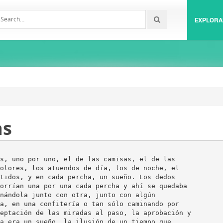
EXPLORA
as
s, uno por uno, el de las camisas, el de las
olores, los atuendos de día, los de noche, el
tidos, y en cada percha, un sueño. Los dedos
orrían una por una cada percha y ahí se quedaba
nándola junto con otra, junto con algún
a, en una confitería o tan sólo caminando por
eptación de las miradas al paso, la aprobación y
a era un sueño, la ilusión de un tiempo que