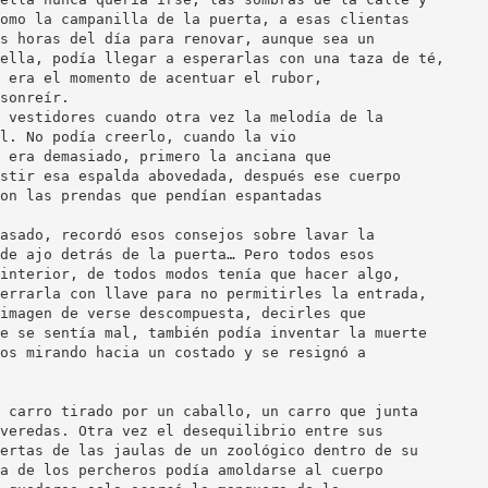
omo la campanilla de la puerta, a esas clientas
s horas del día para renovar, aunque sea un
ella, podía llegar a esperarlas con una taza de té,
 era el momento de acentuar el rubor,
sonreír.
 vestidores cuando otra vez la melodía de la
l. No podía creerlo, cuando la vio
 era demasiado, primero la anciana que
stir esa espalda abovedada, después ese cuerpo
on las prendas que pendían espantadas
asado, recordó esos consejos sobre lavar la
de ajo detrás de la puerta… Pero todos esos
interior, de todos modos tenía que hacer algo,
errarla con llave para no permitirles la entrada,
imagen de verse descompuesta, decirles que
e se sentía mal, también podía inventar la muerte
os mirando hacia un costado y se resignó a
 carro tirado por un caballo, un carro que junta
veredas. Otra vez el desequilibrio entre sus
ertas de las jaulas de un zoológico dentro de su
a de los percheros podía amoldarse al cuerpo