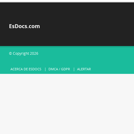
EsDocs.com
© Copyright 2026
ACERCA DE ESDOCS
DMCA / GDPR
ALERTAR