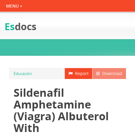
Es
docs
Report
Download
Educación
Sildenafil
Amphetamine
(Viagra) Albuterol
With