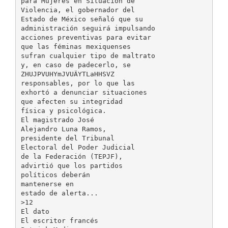
para Mujeres en Situación de
Violencia, el gobernador del
Estado de México señaló que su
administración seguirá impulsando
acciones preventivas para evitar
que las féminas mexiquenses
sufran cualquier tipo de maltrato
y, en caso de padecerlo, se
ZHUJPVUHYmJVUÄYTLaHHSVZ
responsables, por lo que las
exhortó a denunciar situaciones
que afecten su integridad
física y psicológica.
El magistrado José
Alejandro Luna Ramos,
presidente del Tribunal
Electoral del Poder Judicial
de la Federación (TEPJF),
advirtió que los partidos
políticos deberán
mantenerse en
estado de alerta...
>12
El dato
El escritor francés