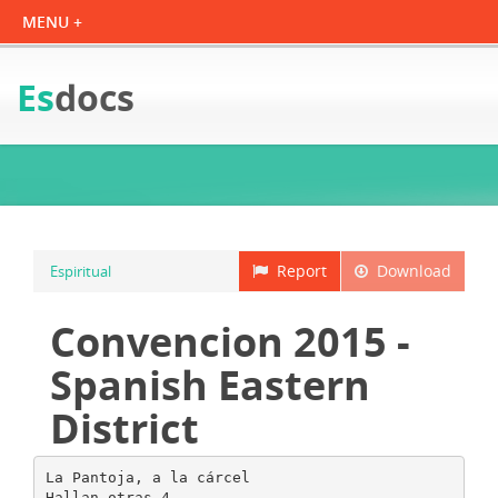
Es
docs
Report
Download
Espiritual
Convencion 2015 -
Spanish Eastern
District
La Pantoja, a la cárcel
Hallan otras 4