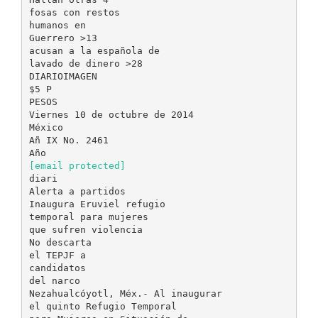
fosas con restos
humanos en
Guerrero >13
acusan a la española de
lavado de dinero >28
DIARIOIMAGEN
$5 P
PESOS
Viernes 10 de octubre de 2014
México
Añ IX No. 2461
[email protected]
diari
Alerta a partidos
Inaugura Eruviel refugio
temporal para mujeres
que sufren violencia
No descarta
el TEPJF a
candidatos
del narco
Nezahualcóyotl, Méx.- Al inaugurar
el quinto Refugio Temporal