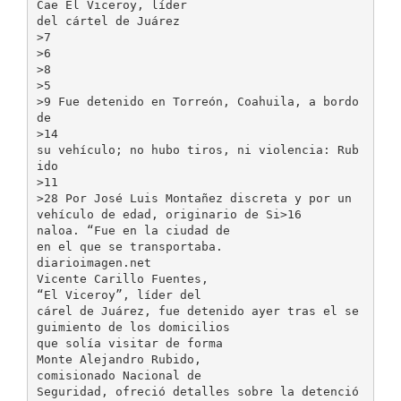
Cae El Viceroy, líder
del cártel de Juárez
>7
>6
>8
>5
>9 Fue detenido en Torreón, Coahuila, a bordo
de
>14
su vehículo; no hubo tiros, ni violencia: Rub
ido
>11
>28 Por José Luis Montañez discreta y por un
vehículo de edad, originario de Si>16
naloa. “Fue en la ciudad de
en el que se transportaba.
diarioimagen.net
Vicente Carillo Fuentes,
“El Viceroy”, líder del
cárel de Juárez, fue detenido ayer tras el se
guimiento de los domicilios
que solía visitar de forma
Monte Alejandro Rubido,
comisionado Nacional de
Seguridad, ofreció detalles sobre la detenció