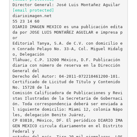
[email protected]
diarioimagen.net
55 23 14 60
DIARIO IMAGEN MEXICO es una publicación edita
da por JOSE LUIS MONTAÑEZ AGUILAR e impresa p
or
Editorial Tanya, S.A. de C.V. con domicilio e
n Conrado Pelayo No. 33-A, Col. Miguel Hidalg
o, Delegación
Tláhuac, C.P. 13200 México, D.F. Publicación
diaria con número de reserva en la Dirección
General del
Derecho del Autor: 04-2011-072210461200-101.
Certificado de Licitud de Título y Contenido
No. 15728 de la
Comisión Calificadora de Publicaciones y Revi
stas Ilustradas de la Secretaría de Gobernaci
ón. Toda correspondencia deberá ser enviada a
l siguiente domicilio: Miami 12, colonia Nápo
les, delegación Benito Juárez,
CP 03810, México, DF. El periódico DIARIO IMA
GEN MEXICO circula diariamente en el Distrito
Federal y
estados del país. Tiro 20 mil ejemplares. LOS