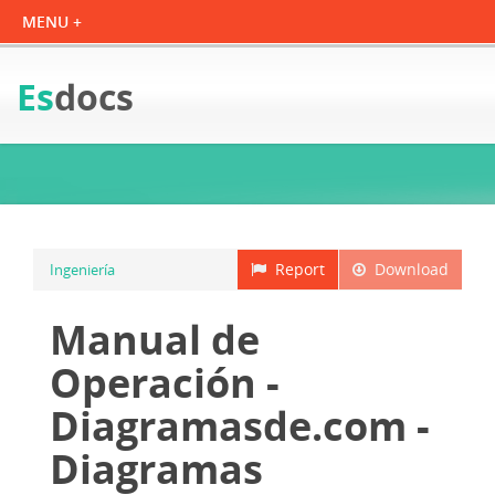
Es
docs
Report
Download
Ingeniería
Manual de
Operación -
Diagramasde.com -
Diagramas