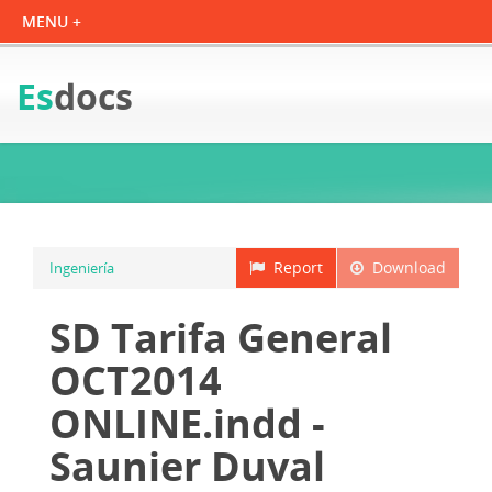
Es
docs
Report
Download
Ingeniería
SD Tarifa General
OCT2014
ONLINE.indd -
Saunier Duval