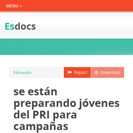
Es
docs
Report
Download
Educación
se están
preparando jóvenes
del PRI para
campañas