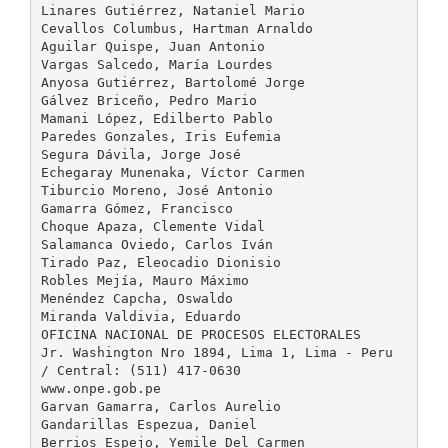
Linares Gutiérrez, Nataniel Mario
Cevallos Columbus, Hartman Arnaldo
Aguilar Quispe, Juan Antonio
Vargas Salcedo, María Lourdes
Anyosa Gutiérrez, Bartolomé Jorge
Gálvez Briceño, Pedro Mario
Mamani López, Edilberto Pablo
Paredes Gonzales, Iris Eufemia
Segura Dávila, Jorge José
Echegaray Munenaka, Víctor Carmen
Tiburcio Moreno, José Antonio
Gamarra Gómez, Francisco
Choque Apaza, Clemente Vidal
Salamanca Oviedo, Carlos Iván
Tirado Paz, Eleocadio Dionisio
Robles Mejía, Mauro Máximo
Menéndez Capcha, Oswaldo
Miranda Valdivia, Eduardo
OFICINA NACIONAL DE PROCESOS ELECTORALES
Jr. Washington Nro 1894, Lima 1, Lima - Peru
/ Central: (511) 417-0630
www.onpe.gob.pe
Garvan Gamarra, Carlos Aurelio
Gandarillas Espezua, Daniel
Berrios Espejo, Yemile Del Carmen