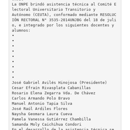
La ONPE brindó asistencia técnica al Comité E
lectoral Universitario Transitorio y
Autónomo (CEUTA), conformado mediante RESOLUC
IÓN RECTORAL N° 3535-2014UNJBG del 18 de juli
o, e integrado por los siguientes docentes y
alumnos:
•
•
•
•
•
•
•
•
•
José Gabriel Avilés Hinojosa (Presidente)
Cesar Efraín Rivasplata Cabanillas
Rosario Elena Zegarra Vda. De Chávez
Carlos Armando Polo Bravo
Manuel Antonio Tapia Silva
José Raúl Ardiles Flores
Naysha Geomara Laura Cueva
Pamela Vanessa Gutiérrez Chambilla
Samanda Moly Caichihua Condori
En el desarrollo de la asistencia técnica se