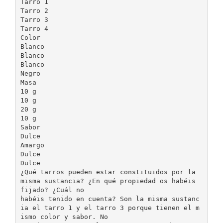
Tarro 1
Tarro 2
Tarro 3
Tarro 4
Color
Blanco
Blanco
Blanco
Negro
Masa
10 g
10 g
20 g
10 g
Sabor
Dulce
Amargo
Dulce
Dulce
¿Qué tarros pueden estar constituidos por la
misma sustancia? ¿En qué propiedad os habéis
fijado? ¿Cuál no
habéis tenido en cuenta? Son la misma sustanc
ia el tarro 1 y el tarro 3 porque tienen el m
ismo color y sabor. No