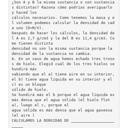
¿Son A y B la misma sustancia o son sustancia
s distintas? Razona cómo podrías averiguarlo
y haced los
cálculos necesarios. Como tenemos la masa y e
l volumen podemos calcular la densidad de cad
a uno (D=M/V).
Después de hacer los cálculos, la densidad de
l A es 2,7 g/cm3 y la del B es 11,4 g/cm3. Co
mo tienen distinta
densidad no son la misma sustancia porque la
densidad de la sustancia no cambia.
6. En un vaso de agua hemos echado tres trozo
s de hielo. Elegid cuál de los tres hielos se
hundirá más
sabiendo que el a) tiene aire en su interior,
el b) tiene agua líquida en su interior y el
c) es un bloque
sólido de hielo.
Se hundirá más el b porque el agua líquida es
más densa que el agua sólida (el hielo flot
a), luego el c, porque el
agua sólida es más densa que el agua gaseosa
(el aire )
CALCULAMOS LA DENSIDAD DE ___________________
_____