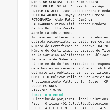
DIRECTOR GENERAL: Luis Kaim Gebara
DIRECTOR EDITORIAL: Andrés Torres Aguirr
EDITOR EN JEFE: Juan José Herrera Pineda
EDITORA ADJUNTA: Daysy Barrios Romero
FOTOGRAFÍA: Aldo Falcón Jiménez
PAGINADORES:Virna Lizi Sánchez Mendoza
Carlos Portillo Zavala
Jazmín Falcón Jiménez
Impreso en talleres propios ubicados en
Calzada Azcapotzalco-La Villa 160,Col.Sa
Número de Certificado de Reserva, 04-20
Número de Certificado de Licitud de Tit
de la Comisión Calificadora de Publicaci
Secretaría de Gobernación.
El contenido de los artículos es respon
derechos están reservados.Queda prohibid
del material publicado sin consentimient
DOMICILIO:Bulevar Valle de San Javier N
Fraccionamiento Valle de San Javier. CP.
SUSCRIPCIONES:
[email protected]
 Distribuido por,First Global Solutions
Piso - Oficina 402 Col.Valle,Delegación 
F O R TA L E C E N E ST R AT E G I A S