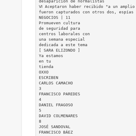
desaparición de normalistas
Ⅵ Aceptaron haber recibido "a un amplio
fueron capturados con otros dos, espías 
NEGOCIOS | 11
Promueven cultura
de seguridad para
centros laborales con
una semana especial
dedicada a este tema
[ SARA ELIZONDO ]
Ya estamos
en tu
tienda
OXXO
ESCRIBEN
CARLOS CAMACHO
3
FRANCISCO PAREDES
4
DANIEL FRAGOSO
5
DAVID COLMENARES
8
JOSÉ SANDOVAL
FRANCISCO BÁEZ