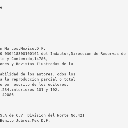
e
n Marcos,México,D.F.
10-030418300100101 del Indautor,Dirección de Reservas de
ulo y Contenido,14786,
ones y Revistas Ilustradas de la
sabilidad de los autores.Todos los
a la reproducción parcial o total
o por escrito de los editores.
o.534,interiores 101 y 102.
 42086
 S.A de C.V. División del Norte No.421
Benito Juárez,Mex.D.F.