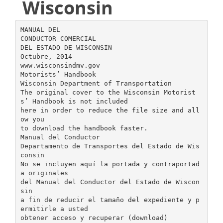
Wisconsin
MANUAL DEL CONDUCTOR COMERCIAL DEL ESTADO DE WISCONSIN Octubre, 2014 www.wisconsindmv.gov Motorists’ Handbook Wisconsin Department of Transportation The original cover to the Wisconsin Motorists’ Handbook is not included here in order to reduce the file size and allow you to download the handbook faster. Manual del Conductor Departamento de Transportes del Estado de Wisconsin No se incluyen aquí la portada y contraportada originales del Manual del Conductor del Estado de Wisconsin a fin de reducir el tamaño del expediente y permitirle a usted obtener acceso y recuperar (download) más rápidamente la información del manual. Información Información de la Licencia de Conductor Comercial (CDL por sus siglas en inglés).....................................................www.cdl.wi.gov Página Principal de la División de Vehículos Motorizados (DMV por sus siglas en inglés)................................www.wisconsindot.gov Información General.........................................................................................................................................................(414) 266-1000 Hacer Cita para Examen Práctico de Manejo...................................................................www.wisconsindot.gov/drivers/docs/tp3.pdf Información Federal por Internet Visite la Administración Federal de Seguridad de Autotransportes (FMCSA por sus siglas en ingles) al . . . . . . . . . . . . . . . . . . . . . . . . . . . . . . . . . . . . . . . . . . . . . . . . . . . . . . www.fmcsa.dot.gov/rules-regulations/rules-regulations.htm para: • Reglamento de FMCSA • Guía Regulativa de FMCSA del Reglamento Federal de Seguridad para Vehículos Comerciales • FMCSA: Ley Federal Respecto a Vehículos Comerciales y el Conductor Comercial • Seguridad de Materiales Peligrosos (HM) • Manejo de Vehículo Automotor Comercial • Estándares federales de la Licencia del Conductor Comercial, Requisitos y Sanciones • Páginas de Internet Importantes • Temas de interés • Requisitos de Conductores • Ayudas de Cumplimiento FMCSA: Programa Médico..................................................................................................... www.fmcsa.dot.gov/regulations/medical FMCSA: Formulario del Reporte de Examen Médico...............www.fmcsa.dot.gov/documents/safetyprograms/Medical-Report.pdf FMCSA: Certificado del Médico Forense.........www.fmcsa.dot.gov/documents/safetyprograms/Medical-Examiners-Certificate.pdf FMCSA: Registro Nacional de Médicos Forenses Certificados......... https://nationalregistry.fmcsa.dot.gov/NRPublicUI/home.seam FMCSA: Programas de Seguridad para Vehículos Comerciales..................................................................www.fmcsa.dot.gov/safety Reglamento de FMCSA: Horas de Servicio............................................................. www.fmcsa.dot.gov/regulations/hours-of-service FMCSA: Página Principal........................................................................................................................................www.fmcsa.dot.gov/ Administración de Seguridad de Tubería y Materiales Peligrosas (PHMSA).........................www.phmsa.dot.gov/hazmat/registration Información del Estado de Wisconsin por Internet Visite www.cdl.wi.gov para: •Cómo Solicitar la Licencia del Conductor Comercial (CDL por sus siglas en inglés) • CDL: Información General • CDL: Examen Previa al Viaje y Examen Práctico • Cambiar su Dirección Postal • Materiales Peligrosos • Escuelas de Manejo Comercial • Requisitos Médicos de CDL • Descalificaciones • Vehículos Comerciales y el Transporte • Certificaciones (endosos) • Manual del Conductor Comercial • Certificado Médico Federal y su CDL • ¡y más! Página Principal del DMV.................................................................................................................................. www.wisconsindmv.gov Servicios por Internet del DMV............................................................................................. www.wisconsindot.gov/drivers/online.htm Vehículos Comerciales y el Transporte................................................................ www.wisconsindot.gov/business/carriers/index.htm Permisos de Excepción para Sobrepasar los Límites de Peso y Tamaño........................................................................www.wisconsindot.gov/business/carriers/osowgeneral.htm Contenido INFORMACIÓN GENERAL Información Federal y Estatal de Internet.............................................................................................interior de la portada Contenido......................................................................................................................................................................... 1–3 Avisos y Sanciones...............................................................................................................................................................4 Cómo Usar Este Manual.......................................................................................................................................................5 Guía del Vehículo Comercial (CMV) y Licencia Requerida..................................................................................................6 Información General de la Licencia de Conductor Comercial (CDL).............................................................................7–12 Requisitos Médicos para Obtener una Licencia de Conductor Comercial (CDL)........................................................13–14 Preguntas que se Hacen Comúnmente........................................................................................................................15–16 Descalificaciones de la Certificación Para Transportar Materiales Peligrosos..................................................................17 Requisitos de Licencia para Conducir Autobús Escolar y para Transportar Materiales Peligrosos..................................18 Descalificaciones de la Licencia de Conductor de Autobús Escolar.......................................................................... 19–20 Autobús Escolar o Vehículo Alternativo Definición de Autobús Escolar.......................................................................................................................................21 Definición de Vehículo Alternativo................................................................................................................................ 22 El Mapa de Regiones de la División de la Patrulla Estatal de Wisconsin......................................................................... 23 PRIMERA PARTE Sección 1 Introducción.............................................................................................................................................1:1 1.1 Exámenes para la Licencia de Conductor Comercial (CDL).....................................................................1:1 1.2 Requisitos de Documentación Médica......................................................................................................1:2 1.3 Descalificaciones del Conductor...............................................................................................................1:3 1.4 Otras Reglas de CDL.................................................................................................................................1:4 Sección 2: 2.1 2.2 2.3 2.4 2.5 2.6 2.7 2.8 2.9 2.10 2.11 2.12 2.13 2.14 2.15 2.16 2.17 2.18 2.19 2.20 2.21 2.22 2.23 Manejar Con Seguridad.......................................................................................................................... 2:1 Inspección del Vehículo.............................................................................................................................2:1 Control Básico del Vehículo.......................................................................................................................2:8 Para Cambiar de Velocidad.......................................................................................................................2:9 Observar..................................................................................................................................................2:10 Para Comunicarse Con Otros Conductores............................................................................................2:11 Para Controlar la Velocidad del Vehículo................................................................................................2:13 Para Controlar el Espacio a Su Alrededor...............................................................................................2:15 Para Identificar Peligros.......................................................................................................................... 2:20 Manejar Cuando Hay Distracciones....................................................................................................... 2:23 Conductores Agresivos/Violencia en la Carretera..................................................................................2:25 Para Manejar de Noche.......................................................................................................................... 2:26 Para Manejar en Neblina.........................................................................................................................2:28 Para Manejar en Invierno.........................................................................................................................2:28 Para Manejar en Tiempo de Mucho Calor.............................................................................................. 2:30 Cruces de Ferrocarril...............................................................................................................................2:31 Para Manejar en Terreno Montañoso......................................................................................................2:32 Emergen