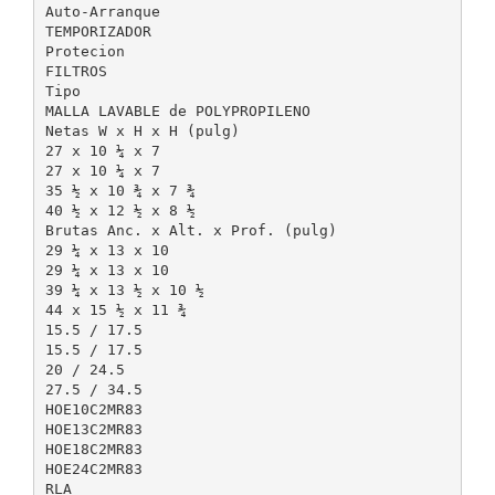
Auto-Arranque
TEMPORIZADOR
Protecion
FILTROS
Tipo
MALLA LAVABLE de POLYPROPILENO
Netas W x H x H (pulg)
27 x 10 ¼ x 7
27 x 10 ¼ x 7
35 ½ x 10 ¾ x 7 ¾
40 ½ x 12 ½ x 8 ½
Brutas Anc. x Alt. x Prof. (pulg)
29 ¼ x 13 x 10
29 ¼ x 13 x 10
39 ¼ x 13 ½ x 10 ½
44 x 15 ½ x 11 ¾
15.5 / 17.5
15.5 / 17.5
20 / 24.5
27.5 / 34.5
HOE10C2MR83
HOE13C2MR83
HOE18C2MR83
HOE24C2MR83
RLA