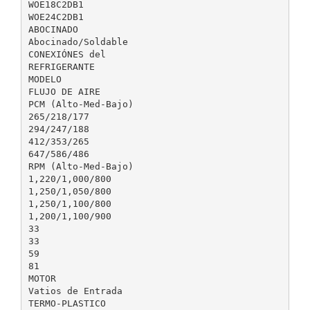
WOE18C2DB1
WOE24C2DB1
ABOCINADO
Abocinado/Soldable
CONEXIÓNES del
REFRIGERANTE
MODELO
FLUJO DE AIRE
PCM (Alto-Med-Bajo)
265/218/177
294/247/188
412/353/265
647/586/486
RPM (Alto-Med-Bajo)
1,220/1,000/800
1,250/1,050/800
1,250/1,100/800
1,200/1,100/900
33
33
59
81
MOTOR
Vatios de Entrada
TERMO-PLASTICO