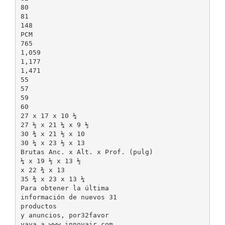
80
81
148
PCM
765
1,059
1,177
1,471
55
57
59
60
27 x 17 x 10 ¼
27 ½ x 21 ¼ x 9 ½
30 ¾ x 21 ½ x 10
30 ¼ x 23 ½ x 13
Brutas Anc. x Alt. x Prof. (pulg)
¼ x 19 ½ x 13 ½
x 22 ¾ x 13
35 ¾ x 23 x 13 ¼
Para obtener la última
información de nuevos 31
productos
y anuncios, por32favor
vaya a www.innovair.com