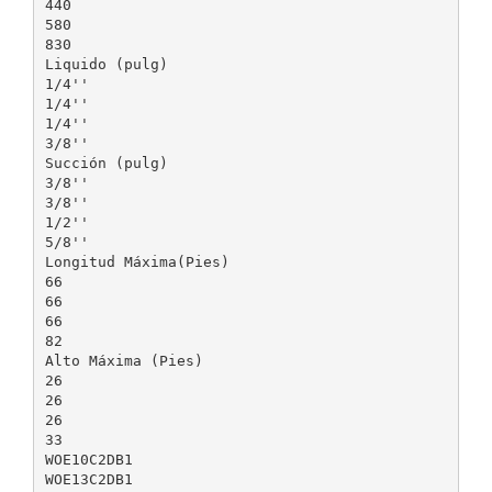
440
580
830
Liquido (pulg)
1/4''
1/4''
1/4''
3/8''
Succión (pulg)
3/8''
3/8''
1/2''
5/8''
Longitud Máxima(Pies)
66
66
66
82
Alto Máxima (Pies)
26
26
26
33
WOE10C2DB1
WOE13C2DB1