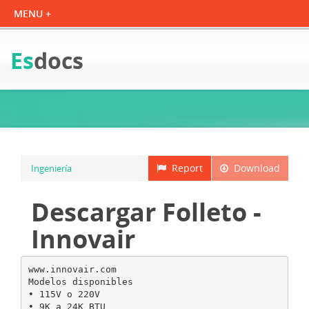
Es
docs
Report
Download
Ingeniería
Descargar Folleto -
Innovair
www.innovair.com
Modelos disponibles
• 115V o 220V
• 9K a 24K BTU