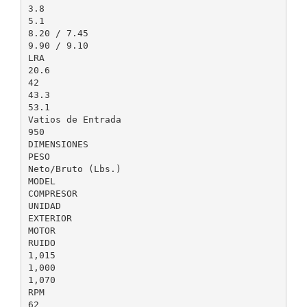
3.8
5.1
8.20 / 7.45
9.90 / 9.10
LRA
20.6
42
43.3
53.1
Vatios de Entrada
950
DIMENSIONES
PESO
Neto/Bruto (Lbs.)
MODEL
COMPRESOR
UNIDAD
EXTERIOR
MOTOR
RUIDO
1,015
1,000
1,070
RPM
62