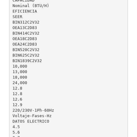
CAPACIDAD
Nominal (BTU/H)
EFICIENCIA
SEER
BIN312C2V32
OEA13C2D83
BIN414C2V32
OEA18C2D83
OEA24C2D83
BIN520C2V32
BIN625C2V32
BIN1839C2V32
10,000
13,000
18,000
24,000
12.8
12.8
12.6
12.9
220/230V-1Ph-60Hz
Voltaje-Fases-Hz
DATOS ELECTRICO
4.5
5.6