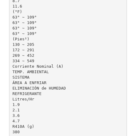
8.7
11.6
(°F)
63° ~ 109°
63° ~ 109°
63° ~ 109°
63° ~ 109°
(Pies²)
130 ~ 205
172 ~ 291
269 ~ 452
334 ~ 549
Corriente Nominal (A)
TEMP. AMBIENTAL
SISTEMA
ÁREA A ENFRIAR
ELIMINACIÓN de HUMEDAD
REFRIGERANTE
Litres/Hr
1.9
2.1
3.6
4.7
R410A (g)
380