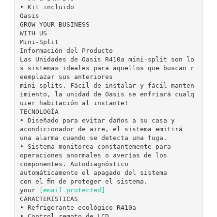
• Kit incluido
Oasis
GROW YOUR BUSINESS
WITH US
Mini-Split
Información del Producto
Las Unidades de Oasis R410a mini-split son lo
s sistemas ideales para aquellos que buscan r
eemplazar sus anteriores
mini-splits. Fácil de instalar y fácil manten
imiento, la unidad de Oasis se enfriará cualq
uier habitación al instante!
TECNOLOGÍA
• Diseñado para evitar daños a su casa y
acondicionador de aire, el sistema emitirá
una alarma cuando se detecta una fuga.
• Sistema monitorea constantemente para
operaciones anormales o averías de los
componentes. Autodiagnóstico
automáticamente el apagado del sistema
con el ﬁn de proteger el sistema.
your
[email protected]
CARACTERÍSTICAS
• Refrigerante ecológico R410a
• Control remoto de LCD