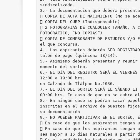
sindicalizado.
3.- La documentación que deberá presenta
 COPIA DE ACTA DE NACIMIENTO (No se ace
 COPIA DEL CURP (Indispensable)
 2 FOTOGRAFIAS DE CUALQUIER TAMAÑO, A C
FOTOGRÁFICO, “NO COPIAS”)
 COPIA DE COMPROBANTE DE ESTUDIOS Y/O E
el que concursa.
4.- Los aspirantes deberán SER REGISTRAD
talón de pago (quincena 18/14).
5.- Asimismo deberán presentar y reunir 
momento del sorteo.
6.- EL DÍA DEL REGISTRO SERÁ EL VIERNES 
12:00 a 19:00 hrs.
en Calzada de Tlálpan No.1036.
7.- EL DÍA DEL SORTEO SERÁ EL SÁBADO 11 
09:00 hrs. En caso de que no se cubra al
8.- En ningún caso se podrán sacar papel
inscritas en el archivo de puestos fijos
su documentación
9.- NO PUEDEN PARTICIPAR EN EL SORTEO, E
 En caso de que los aspirantes tengan u
 En caso de que los aspirantes tengan u
sea mayor a 15 días naturales a partir d
 Si el candidato ha trabajado en la UAM