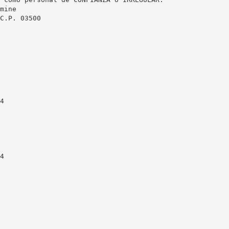
mine
C.P. 03500
4
4