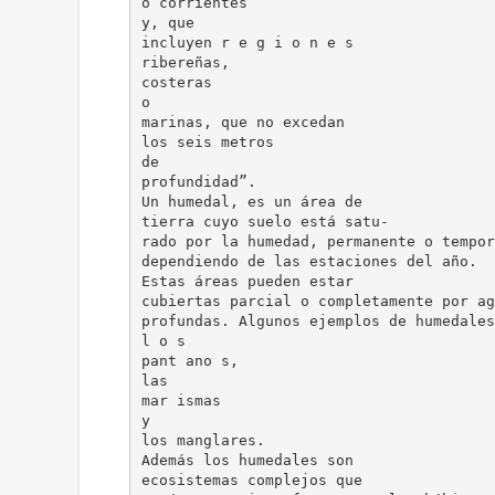
o corrientes
y, que
incluyen r e g i o n e s
ribereñas,
costeras
o
marinas, que no excedan
los seis metros
de
profundidad”.
Un humedal, es un área de
tierra cuyo suelo está satu-
rado por la humedad, permanente o tempor
dependiendo de las estaciones del año.
Estas áreas pueden estar
cubiertas parcial o completamente por ag
profundas. Algunos ejemplos de humedales
l o s
pant ano s,
las
mar ismas
y
los manglares.
Además los humedales son
ecosistemas complejos que