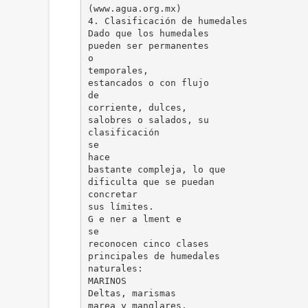
(www.agua.org.mx)
4. Clasificación de humedales
Dado que los humedales
pueden ser permanentes
o
temporales,
estancados o con flujo
de
corriente, dulces,
salobres o salados, su
clasificación
se
hace
bastante compleja, lo que
dificulta que se puedan
concretar
sus límites.
G e ner a lment e
se
reconocen cinco clases
principales de humedales
naturales:
MARINOS
Deltas, marismas
marea y manglares.