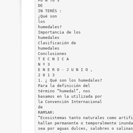
PU N TO S
DE
IN TERÉS :
¿Qué son
los
humedales?
Importancia de los
humedales
Clasificación de
humedales
Conclusiones
T E C N I C A
N º 3
E N E R O - J U N I O ,
2 0 1 3
1. ¿ Qué son los humedales?
Para la definición del
término “humedal”, nos
basamos en la utilizada por
la Convención Internacional
de
RAMSAR:
“Ecosistemas tanto naturales como artifi
hallan permanente o temporalmente inunda
sea por aguas dulces, salobres o salinas