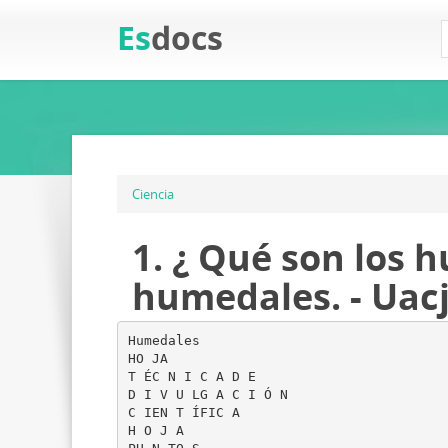
Es
docs
Ciencia
1. ¿ Qué son los 
humedales. - Uac
Humedales
HO JA
T ÉC N I C A D E
D I V U LG A C I Ó N
C IEN T ÍFIC A
H O J A