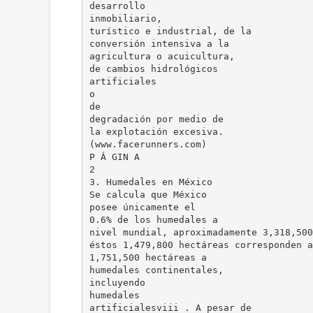
desarrollo
inmobiliario,
turístico e industrial, de la
conversión intensiva a la
agricultura o acuicultura,
de cambios hidrológicos
artificiales
o
de
degradación por medio de
la explotación excesiva.
(www.facerunners.com)
P Á GIN A
2
3. Humedales en México
Se calcula que México
posee únicamente el
0.6% de los humedales a
nivel mundial, aproximadamente 3,318,500
éstos 1,479,800 hectáreas corresponden a
1,751,500 hectáreas a
humedales continentales,
incluyendo
humedales
artificialesviii . A pesar de