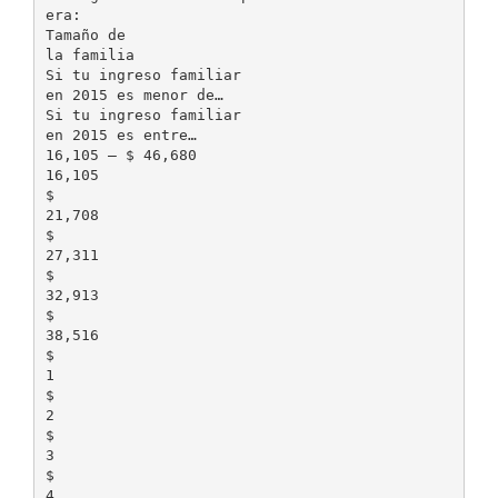
era:
Tamaño de
la familia
Si tu ingreso familiar
en 2015 es menor de…
Si tu ingreso familiar
en 2015 es entre…
16,105 – $ 46,680
16,105
$
21,708
$
27,311
$
32,913
$
38,516
$
1
$
2
$
3
$
4