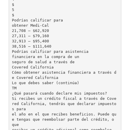
$
5
$
Podrías calificar para
obtener Medi-Cal
21,708 – $62,920
27,311 – $79,160
32,913 – $95,400
38,516 – $111,640
Podrías calificar para asistencia
financiera en la compra de un
seguro de salud a través de
Covered California
Cómo obtener asistencia financiera a través d
e Covered California
Lo que debes saber (continúa)
TM
¿Qué pasará cuando declare mis impuestos?
Si recibes un crédito fiscal a través de Cove
red California, tendrás que declarar impuesto
s para
el año en el que recibes beneficios. Puede qu
e tengas que reembolsar parte del crédito, o
que
recibas un crédito adicional como reembolso,