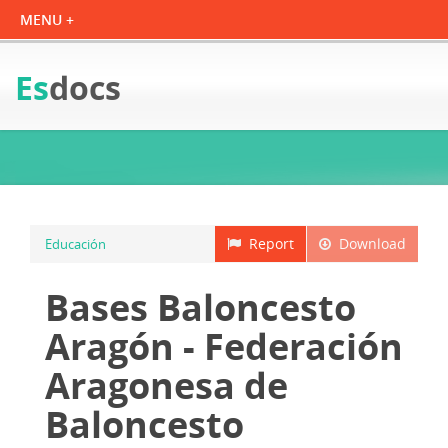
Es
docs
Report
Download
Educación
Bases Baloncesto
Aragón - Federación
Aragonesa de
Baloncesto