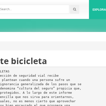
EXPLORA
e bicicleta
 para nuestro segundo paso: La acreditación de los daños físicos. Un parte de urgencias, una valoración médica inmediata y una evacuación en ambulancia muchas veces es la prueba de que las consecuencias del accidente existen. DESPUÉS DEL ACCIDENTE. Una vez que esté cumplimentado el atestado y el informe de urgencias, es imprescindible pedir la baja laboral, si es que existen molestias o impedimentos reales. La baja laboral que ha de tramitar nuestro médico de familia es un documento imprescindible para poder demostrar que las lesiones revisten cierta gravedad. El propio médico, entonces, derivará hacia el especialista oportuno que nos inicie un tratamiento médico. No nos hagamos los “machotes”, que nadie tiene por qué trabajar estando enfermo. Además, los días por incapacidad transitoria, o sea, baja laboral, se indemnizan específicamente por la aseguradora del causante. Y lo que es más relevante: si alguien provoca un accidente, las lesiones padecidas deberán al menos necesitar de un tratamiento médico para que prospere la vía penal contra el causante. ¿Eso qué significa? Que si u