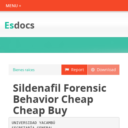
Es
docs
Report
Download
Bienes raíces
Sildenafil Forensic
Behavior Cheap
Cheap Buy
UNIVERSIDAD YACAMBÚ
SECRETARÍA GENERAL