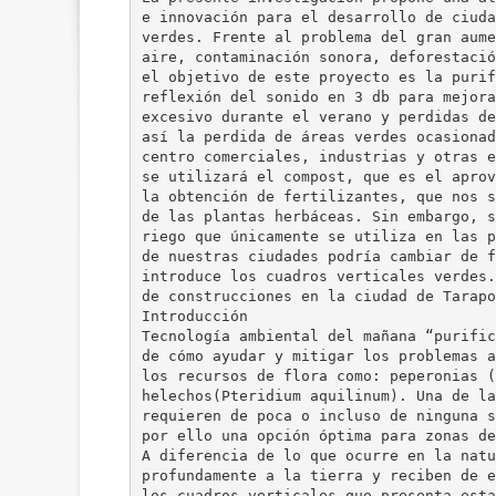
e innovación para el desarrollo de ciuda
verdes. Frente al problema del gran aume
aire, contaminación sonora, deforestació
el objetivo de este proyecto es la purif
reflexión del sonido en 3 db para mejora
excesivo durante el verano y perdidas de
así la perdida de áreas verdes ocasionad
centro comerciales, industrias y otras e
se utilizará el compost, que es el aprov
la obtención de fertilizantes, que nos s
de las plantas herbáceas. Sin embargo, s
riego que únicamente se utiliza en las p
de nuestras ciudades podría cambiar de f
introduce los cuadros verticales verdes.
de construcciones en la ciudad de Tarapo
Introducción
Tecnología ambiental del mañana “purific
de cómo ayudar y mitigar los problemas a
los recursos de flora como: peperonias (
helechos(Pteridium aquilinum). Una de la
requieren de poca o incluso de ninguna s
por ello una opción óptima para zonas de
A diferencia de lo que ocurre en la natu
profundamente a la tierra y reciben de e
los cuadros verticales que presenta esta