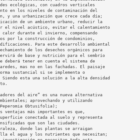
des ecológicas, con cuadros verticales
nto en los niveles de contaminación del
n, y una urbanización que crece cada día;
icación de un ambiente urbano, reducir la
r el nivel acústico, evitar el calentamiento
 calor durante el invierno, compensando
os por la construcción de condominios,
dificaciones. Para este desarrollo ambiental
echamiento de los desechos orgánicos para
ervirá de base y nutrición para el sembrío
e deberá tener en cuenta el sistema de
aredes, mas no en las fachadas. El paisaje
orma sustancial si se implementa o
 Siendo esta una solución a la alta densidad
to.
adores del aire” es una nueva alternativa
mbientales; aprovechando y utilizando
Peperomia Obtusifolia);
s ventajas más importantes es que,
uperficie conectada al suelo y representa
nsificadas que son las ciudades.
raleza, donde las plantas se arraigan
lla el agua y los nutrientes que necesitan;
 investigación no necesitan toda esta