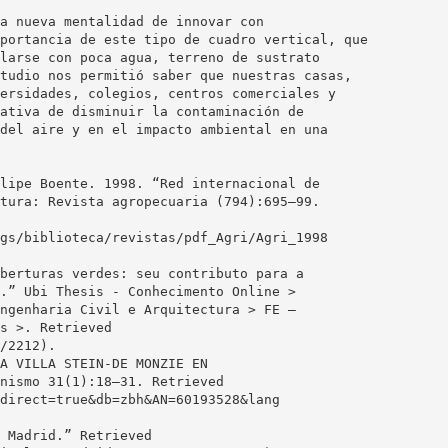
a nueva mentalidad de innovar con
portancia de este tipo de cuadro vertical, que
larse con poca agua, terreno de sustrato
tudio nos permitió saber que nuestras casas,
ersidades, colegios, centros comerciales y
ativa de disminuir la contaminación de
del aire y en el impacto ambiental en una
lipe Boente. 1998. “Red internacional de
tura: Revista agropecuaria (794):695–99.
gs/biblioteca/revistas/pdf_Agri/Agri_1998
berturas verdes: seu contributo para a
.” Ubi Thesis - Conhecimento Online >
ngenharia Civil e Arquitectura > FE –
s >. Retrieved
/2212).
A VILLA STEIN-DE MONZIE EN
nismo 31(1):18–31. Retrieved
direct=true&db=zbh&AN=60193528&lang
 Madrid.” Retrieved