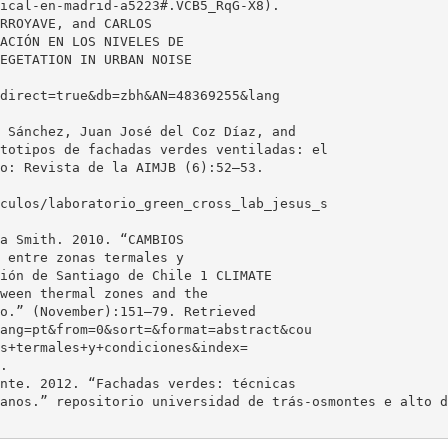
ical-en-madrid-a5223#.VCB5_RqG-X8).
RROYAVE, and CARLOS
ACIÓN EN LOS NIVELES DE
EGETATION IN URBAN NOISE
direct=true&db=zbh&AN=48369255&lang
 Sánchez, Juan José del Coz Díaz, and
totipos de fachadas verdes ventiladas: el
o: Revista de la AIMJB (6):52–53.
culos/laboratorio_green_cross_lab_jesus_s
a Smith. 2010. “CAMBIOS
 entre zonas termales y
ión de Santiago de Chile 1 CLIMATE
ween thermal zones and the
o.” (November):151–79. Retrieved
ang=pt&from=0&sort=&format=abstract&cou
s+termales+y+condiciones&index=
.
nte. 2012. “Fachadas verdes: técnicas
anos.” repositorio universidad de trás-osmontes e alto d