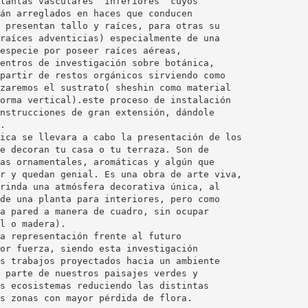
lantas vasculares “inferiores” cuyos
án arreglados en haces que conducen
 presentan tallo y raíces, para otras su
raíces adventicias) especialmente de una
especie por poseer raíces aéreas,
entros de investigación sobre botánica,
partir de restos orgánicos sirviendo como
zaremos el sustrato( sheshin como material
orma vertical).este proceso de instalación
nstrucciones de gran extensión, dándole
.
ica se llevara a cabo la presentación de los
e decoran tu casa o tu terraza. Son de
as ornamentales, aromáticas y algún que
r y quedan genial. Es una obra de arte viva,
rinda una atmósfera decorativa única, al
de una planta para interiores, pero como
a pared a manera de cuadro, sin ocupar
l o madera).
a representación frente al futuro
or fuerza, siendo esta investigación
s trabajos proyectados hacia un ambiente
 parte de nuestros paisajes verdes y
s ecosistemas reduciendo las distintas
s zonas con mayor pérdida de flora.