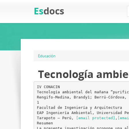
Es
docs
Educación
Tecnología ambien
IV CONACIN
Tecnología ambiental del mañana “purific
Rengifo-Medina, Brandy1; Berrú-Córdova, 
1
Facultad de Ingeniería y Arquitectura
EAP Ingeniería Ambiental, Universidad Pe
Tarapoto – Perú,
[email protected]
,
[emai
Resumen
La presente investigación propone una al