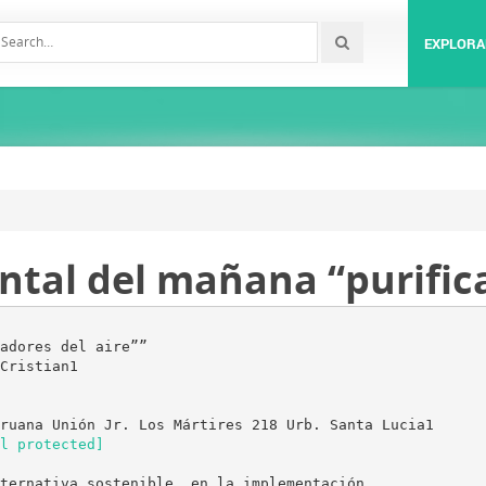
EXPLORA
tal del mañana “purifica
adores del aire””
Cristian1
ruana Unión Jr. Los Mártires 218 Urb. Santa Lucia1
l protected]
ternativa sostenible, en la implementación