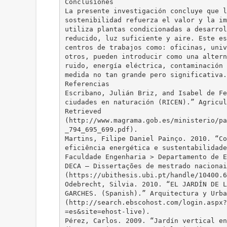
Conclusiones
La presente investigación concluye que l
sostenibilidad refuerza el valor y la im
utiliza plantas condicionadas a desarrol
reducido, luz suficiente y aire. Este es
centros de trabajos como: oficinas, univ
otros, pueden introducir como una altern
ruido, energía eléctrica, contaminación 
medida no tan grande pero significativa.
Referencias
Escribano, Julián Briz, and Isabel de Fe
ciudades en naturación (RICEN).” Agricul
Retrieved
(http://www.magrama.gob.es/ministerio/pa
_794_695_699.pdf).
Martins, Filipe Daniel Painço. 2010. “Co
eficiência energética e sustentabilidade
Faculdade Engenharia > Departamento de E
DECA – Dissertações de mestrado nacionai
(https://ubithesis.ubi.pt/handle/10400.6
Odebrecht, Silvia. 2010. “EL JARDÍN DE L
GARCHES. (Spanish).” Arquitectura y Urba
(http://search.ebscohost.com/login.aspx?
=es&site=ehost-live).
Pérez, Carlos. 2009. “Jardín vertical en