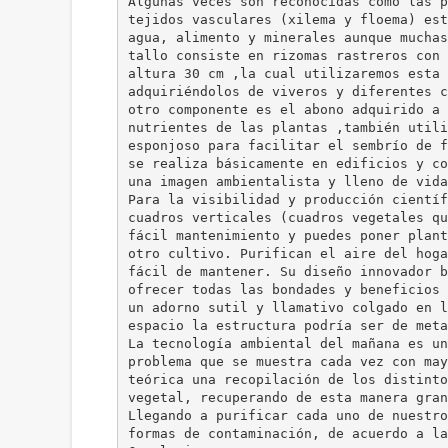
Algunas veces son reconocidas como las p
tejidos vasculares (xilema y floema) est
agua, alimento y minerales aunque muchas
tallo consiste en rizomas rastreros con 
altura 30 cm ,la cual utilizaremos esta 
adquiriéndolos de viveros y diferentes c
otro componente es el abono adquirido a 
nutrientes de las plantas ,también utili
esponjoso para facilitar el sembrío de f
se realiza básicamente en edificios y co
una imagen ambientalista y lleno de vida
Para la visibilidad y producción científ
cuadros verticales (cuadros vegetales qu
fácil mantenimiento y puedes poner plant
otro cultivo. Purifican el aire del hoga
fácil de mantener. Su diseño innovador b
ofrecer todas las bondades y beneficios 
un adorno sutil y llamativo colgado en l
espacio la estructura podría ser de meta
La tecnología ambiental del mañana es un
problema que se muestra cada vez con may
teórica una recopilación de los distinto
vegetal, recuperando de esta manera gran
Llegando a purificar cada uno de nuestro
formas de contaminación, de acuerdo a la