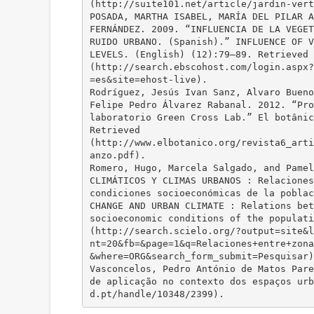
(http://suite101.net/article/jardin-vert
POSADA, MARTHA ISABEL, MARÍA DEL PILAR A
FERNÁNDEZ. 2009. “INFLUENCIA DE LA VEGET
RUIDO URBANO. (Spanish).” INFLUENCE OF V
LEVELS. (English) (12):79–89. Retrieved
(http://search.ebscohost.com/login.aspx?
=es&site=ehost-live).
Rodríguez, Jesús Ivan Sanz, Alvaro Bueno
Felipe Pedro Álvarez Rabanal. 2012. “Pro
laboratorio Green Cross Lab.” El botânic
Retrieved
(http://www.elbotanico.org/revista6_arti
anzo.pdf).
Romero, Hugo, Marcela Salgado, and Pamel
CLIMÁTICOS Y CLIMAS URBANOS : Relaciones
condiciones socioeconómicas de la poblac
CHANGE AND URBAN CLIMATE : Relations bet
socioeconomic conditions of the populati
(http://search.scielo.org/?output=site&l
nt=20&fb=&page=1&q=Relaciones+entre+zona
&where=ORG&search_form_submit=Pesquisar)
Vasconcelos, Pedro António de Matos Pare
de aplicação no contexto dos espaços urb