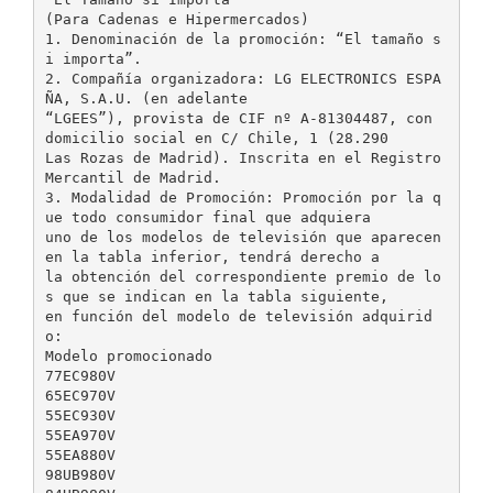
(Para Cadenas e Hipermercados)
1. Denominación de la promoción: “El tamaño s
i importa”.
2. Compañía organizadora: LG ELECTRONICS ESPA
ÑA, S.A.U. (en adelante
“LGEES”), provista de CIF nº A-81304487, con
domicilio social en C/ Chile, 1 (28.290
Las Rozas de Madrid). Inscrita en el Registro
Mercantil de Madrid.
3. Modalidad de Promoción: Promoción por la q
ue todo consumidor final que adquiera
uno de los modelos de televisión que aparecen
en la tabla inferior, tendrá derecho a
la obtención del correspondiente premio de lo
s que se indican en la tabla siguiente,
en función del modelo de televisión adquirid
o:
Modelo promocionado
77EC980V
65EC970V
55EC930V
55EA970V
55EA880V
98UB980V