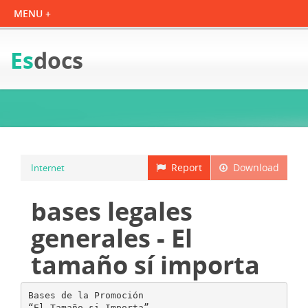
Es
docs
Report
Download
Internet
bases legales
generales - El
tamaño sí importa
Bases de la Promoción
“El Tamaño si Importa”