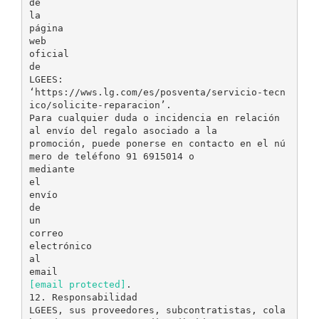
de
la
página
web
oficial
de
LGEES:
‘https://wws.lg.com/es/posventa/servicio-tecn
ico/solicite-reparacion’.
Para cualquier duda o incidencia en relación
al envío del regalo asociado a la
promoción, puede ponerse en contacto en el nú
mero de teléfono 91 6915014 o
mediante
el
envío
de
un
correo
electrónico
al
[email protected]
.
12. Responsabilidad
LGEES, sus proveedores, subcontratistas, cola