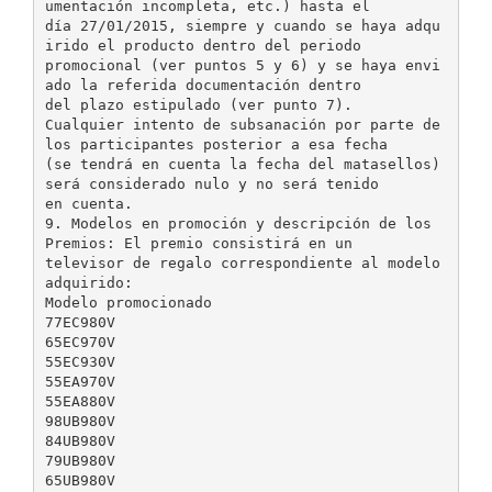
umentación incompleta, etc.) hasta el
día 27/01/2015, siempre y cuando se haya adqu
irido el producto dentro del periodo
promocional (ver puntos 5 y 6) y se haya envi
ado la referida documentación dentro
del plazo estipulado (ver punto 7).
Cualquier intento de subsanación por parte de
los participantes posterior a esa fecha
(se tendrá en cuenta la fecha del matasellos)
será considerado nulo y no será tenido
en cuenta.
9. Modelos en promoción y descripción de los
Premios: El premio consistirá en un
televisor de regalo correspondiente al modelo
adquirido:
Modelo promocionado
77EC980V
65EC970V
55EC930V
55EA970V
55EA880V
98UB980V
84UB980V
79UB980V
65UB980V