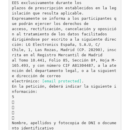
EES exclusivamente durante los
plazos de prescripción establecidos en la leg
islación que resulta aplicable.
Expresamente se informa a los participantes q
ue podrán ejercer los derechos de
acceso, rectificación, cancelación y oposició
n al tratamiento de los datos facilitados
dirigiéndose por escrito a la siguiente direc
ción: LG Electronics España, S.A.U, C/
Chile, 1, Las Rozas, Madrid (CP. 28290), insc
rita en el Registro Mercantil de Madrid
al Tomo 10.441, Folio 85, Sección 8ª, Hoja M-
165.493, y con número CIF A81304487, a la ate
nción del departamento legal, o a la siguient
e dirección de correo
electrónico:
[email protected]
.
En la petición, deberá indicar la siguiente i
nformación:
5




Nombre, apellidos y fotocopia de DNI o docume
nto identificativo