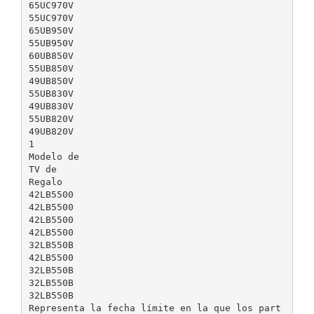
65UC970V
55UC970V
65UB950V
55UB950V
60UB850V
55UB850V
49UB850V
55UB830V
49UB830V
55UB820V
49UB820V
1
Modelo de
TV de
Regalo
42LB5500
42LB5500
42LB5500
42LB5500
32LB550B
42LB5500
32LB550B
32LB550B
32LB550B
Representa la fecha límite en la que los part