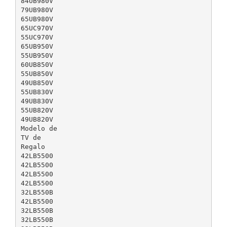
84UB980V
79UB980V
65UB980V
65UC970V
55UC970V
65UB950V
55UB950V
60UB850V
55UB850V
49UB850V
55UB830V
49UB830V
55UB820V
49UB820V
Modelo de
TV de
Regalo
42LB5500
42LB5500
42LB5500
42LB5500
32LB550B
42LB5500
32LB550B
32LB550B