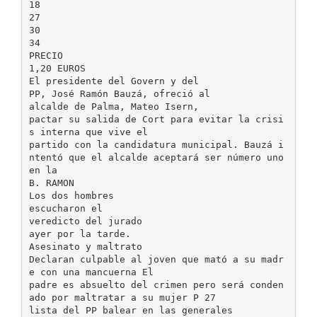
18
27
30
34
PRECIO
1,20 EUROS
El presidente del Govern y del
PP, José Ramón Bauzá, ofreció al
alcalde de Palma, Mateo Isern,
pactar su salida de Cort para evitar la crisi
s interna que vive el
partido con la candidatura municipal. Bauzá i
ntentó que el alcalde aceptará ser número uno
en la
B. RAMON
Los dos hombres
escucharon el
veredicto del jurado
ayer por la tarde.
Asesinato y maltrato
Declaran culpable al joven que mató a su madr
e con una mancuerna El
padre es absuelto del crimen pero será conden
ado por maltratar a su mujer P 27
lista del PP balear en las generales