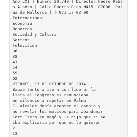
Año LXI | Número 20.740 | Director Pedro Pabl
o Alonso | Calle Puerto Rico Nº15. 07006. Pal
ma de Mallorca | ✆ 971 17 03 00
Internacional
Economía
Deportes
Sociedad y Cultura
Sorteos
Televisión
36
38
41
54
59
62
VIERNES, 17 DE OCTUBRE DE 2014
Bauzá tentó a Isern con liderar la
lista al Congreso si renunciaba
en silencio a repetir en Palma
El alcalde debía aceptar el cambio y
no revelar los motivos para abandonar
Cort Isern se negó y le dijo que si se
iba explicaría por qué no le quieren
2
13