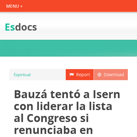
Es
docs
Report
Download
Espiritual
Bauzá tentó a Isern
con liderar la lista
al Congreso si
renunciaba en