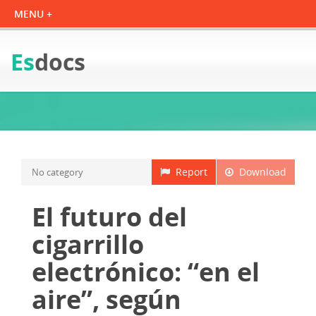
Es
docs
Report
Download
No category
El futuro del
cigarrillo
electrónico: “en el
aire”, según