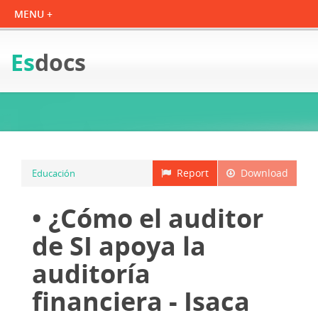
Es
docs
Report
Download
Educación
• ¿Cómo el auditor
de SI apoya la
auditoría
financiera - Isaca