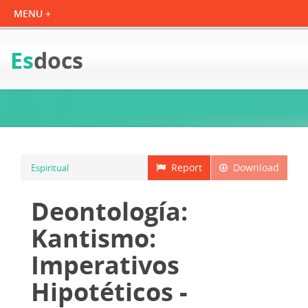
Es
docs
Report
Download
Espiritual
Deontología:
Kantismo:
Imperativos
Hipotéticos -