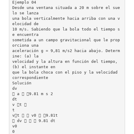
Ejemplo 04
Desde una ventana situada a 20 m sobre el sue
lo se lanza
una bola verticalmente hacia arriba con una v
elocidad de
10 m/s. Sabiendo que la bola todo el tiempo s
e encuentra
sometida a un campo gravitacional que le prop
orciona una
aceleración g = 9,81 m/s2 hacia abajo. Determ
ine: (a) la
velocidad y la altura en función del tiempo,
(b) el instante en
que la bola choca con el piso y la velocidad
correspondiente
Solución
dv
 a  9.81 m s 2
dt
v t 
t
vt   v0  9.81t
 dv    9.81 dt
v0
0