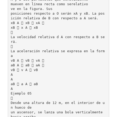
mueven en línea recta como serelativo
ve en la figura. Sus
posiciones respecto a O serán xA y xB. La pos
ición relativa de B con respecto a A será.
xB A  xB  xA 
xB  x A  xB

La velocidad relativa d A con respecto a B se
rá.

La aceleración relativa se expresa en la form
a
vB A  vB  vA 
aB A  aB  aA 
vB  v A  vB
A
A
aB  a A  aB
A
Ejemplo 05

Desde una altura de 12 m, en el interior de u
n hueco de
un ascensor, se lanza una bola verticalmente
hacia arriba