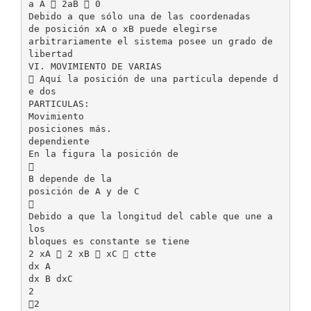
a A  2aB  0
Debido a que sólo una de las coordenadas
de posición xA o xB puede elegirse
arbitrariamente el sistema posee un grado de
libertad
VI. MOVIMIENTO DE VARIAS
 Aquí la posición de una partícula depende d
e dos
PARTICULAS:
Movimiento
posiciones más.
dependiente
En la figura la posición de

B depende de la
posición de A y de C

Debido a que la longitud del cable que une a
los
bloques es constante se tiene
2 xA  2 xB  xC  ctte
dx A
dx B dxC
2
2