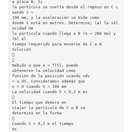
a placa B, Si
la partícula se suelta desde el reposo en C c
uando S =
100 mm, y la aceleración se mide como
donde S está en metros. Determine; (a) la vel
ocidad de
la partícula cuando llega a B (S = 200 mm) y
(b) el
tiempo requerido para moverse de C a B
Solución


Debido a que a = f(S), puede
obtenerse la velocidad como
función de la posición usando vdv
= a dS. Consideramos además que
v = 0 cuando S = 100 mm
La velocidad cuando S = 0,2 m es

El tiempo que demora en
viajar la partícula de C a B se
determina en la forma

Cuando S = 0,2 m el tiempo
es