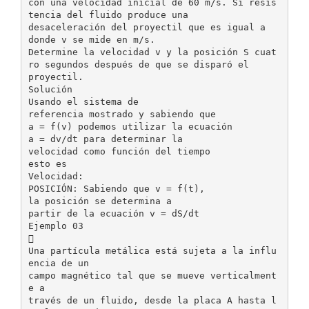
con una velocidad inicial de 60 m/s. Si resis
tencia del fluido produce una
desaceleración del proyectil que es igual a
donde v se mide en m/s.
Determine la velocidad v y la posición S cuat
ro segundos después de que se disparó el
proyectil.
Solución
Usando el sistema de
referencia mostrado y sabiendo que
a = f(v) podemos utilizar la ecuación
a = dv/dt para determinar la
velocidad como función del tiempo
esto es
Velocidad:
POSICIÓN: Sabiendo que v = f(t),
la posición se determina a
partir de la ecuación v = dS/dt
Ejemplo 03

Una partícula metálica está sujeta a la influ
encia de un
campo magnético tal que se mueve verticalment
e a
través de un fluido, desde la placa A hasta l