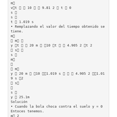
m
vt   10   9.81 2  t  0
s 
s 
t  1.019 s
• Remplazando el valor del tiempo obtenido se
tiene.
m
 m 
y t   20 m  10 t   4.905 2 t 2
 s 
s 
m

 m
y  20 m  10 1.019 s    4.905 2 1.01
9 s 2
 s

s 
y  25.1m
Solución
• Cuando la bola choca contra el suelo y = 0
Entoces tenemos.
m 2