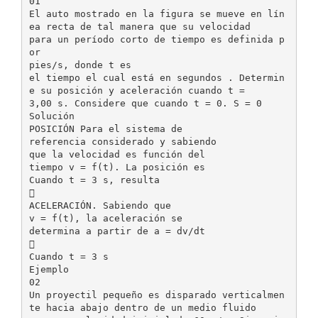
01
El auto mostrado en la figura se mueve en lín
ea recta de tal manera que su velocidad
para un período corto de tiempo es definida p
or
pies/s, donde t es
el tiempo el cual está en segundos . Determin
e su posición y aceleración cuando t =
3,00 s. Considere que cuando t = 0. S = 0
Solución
POSICIÓN Para el sistema de
referencia considerado y sabiendo
que la velocidad es función del
tiempo v = f(t). La posición es
Cuando t = 3 s, resulta

ACELERACIÓN. Sabiendo que
v = f(t), la aceleración se
determina a partir de a = dv/dt

Cuando t = 3 s
Ejemplo
02
Un proyectil pequeño es disparado verticalmen
te hacia abajo dentro de un medio fluido