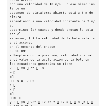
con una velocidad de 18 m/s. En ese mismo ins
tante un
ascensor de plataforma abierta está a 5 m de
altura
ascendiendo a una velocidad constante de 2 m/
s.
Determine: (a) cuando y donde chocan la bola
con el
ascensor, (b) La velocidad de la bola relativ
a al ascensor
en el momento del choque
SOLUCION:
• Remplazando la posición, velocidad inicial
y el valor de la aceleración de la bola en
las ecuaciones generales se tiene.
v B  v0  at  18
m 
m
  9.81 2 t
s 
s 
m
 m 
y B  y0  v0t  12 at 2  12 m  18 t  