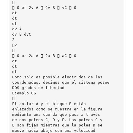

 0 or 2v A  2v B  vC  0
dt
dt
dt
dv A
dv B dvC
2
2

 0 or 2a A  2a B  aC  0
dt
dt
dt
Como solo es posible elegir dos de las
coordenadas, decimos que el sistema posee
DOS grados de libertad
Ejemplo 06

El collar A y el bloque B están
enlazados como se muestra en la figura
mediante una cuerda que pasa a través
de dos poleas C, D y E. Las poleas C y
E son fijas mientras que la polea D se
mueve hacia abajo con una velocidad