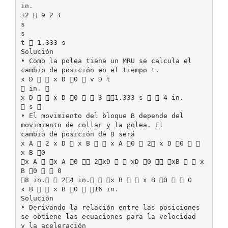
in.
12  9 2 t
s
s
t  1.333 s
Solución
• Como la polea tiene un MRU se calcula el
cambio de posición en el tiempo t.
x D   x D 0  v D t
 in. 
x D   x D 0   3 1.333 s   4 in.
 s 
• El movimiento del bloque B depende del
movimiento de collar y la polea. El
cambio de posición de B será
x A  2 x D  x B   x A 0  2 x D 0  
x B 0
x A  x A 0  2xD   xD 0  xB   x
B 0   0
8 in.  24 in.  x B   x B 0   0
x B   x B 0  16 in.
Solución
• Derivando la relación entre las posiciones
se obtiene las ecuaciones para la velocidad
y la aceleración