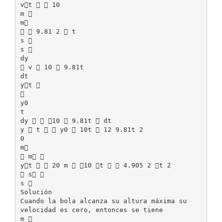
vt   10
m 
m
  9.81 2  t
s 
s 
dy
 v  10  9.81t
dt
yt 

y0
t
dy   10  9.81t  dt
y  t   y0  10t  12 9.81t 2
0
m
 m 
yt   20 m  10 t   4.905 2 t 2
 s 
s 
Solución
Cuando la bola alcanza su altura máxima su
velocidad es cero, entonces se tiene
m 