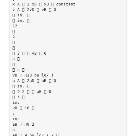
x A  2 xD  xB  constant
v A  2vD  vB  0
 in. 
 in. 
12

2


 3   vB  0
s 

 s 
vB  18 pu lg/ s
a A  2aD  aB  0
 in. 
 9 2   aB  0
 s 
in.
vB  18 
s
in.
aB  9 2
s