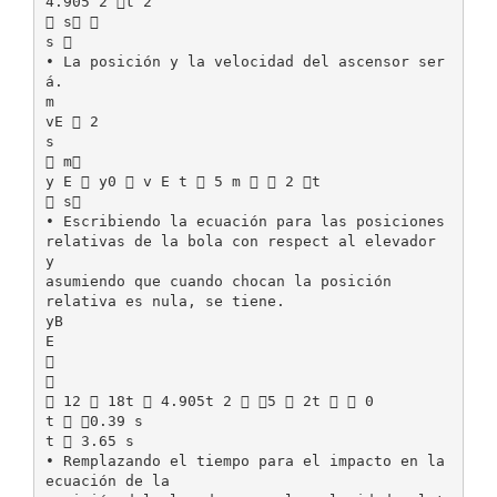
4.905 2 t 2
 s 
s 
• La posición y la velocidad del ascensor ser
á.
m
vE  2
s
 m
y E  y0  v E t  5 m   2 t
 s
• Escribiendo la ecuación para las posiciones
relativas de la bola con respect al elevador
y
asumiendo que cuando chocan la posición
relativa es nula, se tiene.
yB
E


 12  18t  4.905t 2  5  2t   0
t  0.39 s
t  3.65 s
• Remplazando el tiempo para el impacto en la
ecuación de la