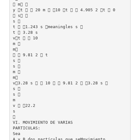
 m 
y t   20 m  10 t   4.905 2 t  0
 s 
s 
t  1.243 s meaningles s 
t  3.28 s
vt   10
m 
m
  9.81 2  t
s 
s 
m 
m
v3.28 s   10   9.81 2  3.28 s 
s 
s 
m
v  22.2
s

VI. MOVIMIENTO DE VARIAS
PARTICULAS:
Sea
A y B dos partículas que seMovimiento