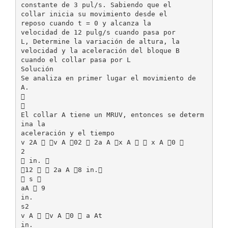
constante de 3 pul/s. Sabiendo que el
collar inicia su movimiento desde el
reposo cuando t = 0 y alcanza la
velocidad de 12 pulg/s cuando pasa por
L, Determine la variación de altura, la
velocidad y la aceleración del bloque B
cuando el collar pasa por L
Solución
Se analiza en primer lugar el movimiento de
A.


El collar A tiene un MRUV, entonces se determ
ina la
aceleración y el tiempo
v 2A  v A 02  2a A x A   x A 0 
2
 in. 
12   2a A 8 in.
 s 
aA  9
in.
s2
v A  v A 0  a At
in.