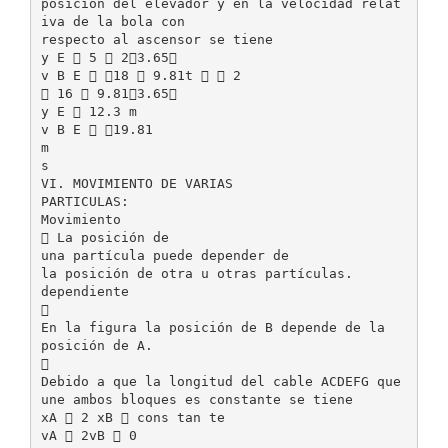
posición del elevador y en la velocidad relat
iva de la bola con
respecto al ascensor se tiene
y E  5  23.65
v B E  18  9.81t   2
 16  9.813.65
y E  12.3 m
v B E  19.81
m
s
VI. MOVIMIENTO DE VARIAS
PARTICULAS:
Movimiento
 La posición de
una partícula puede depender de
la posición de otra u otras partículas.
dependiente

En la figura la posición de B depende de la
posición de A.

Debido a que la longitud del cable ACDEFG que
une ambos bloques es constante se tiene
xA  2 xB  cons tan te
vA  2vB  0