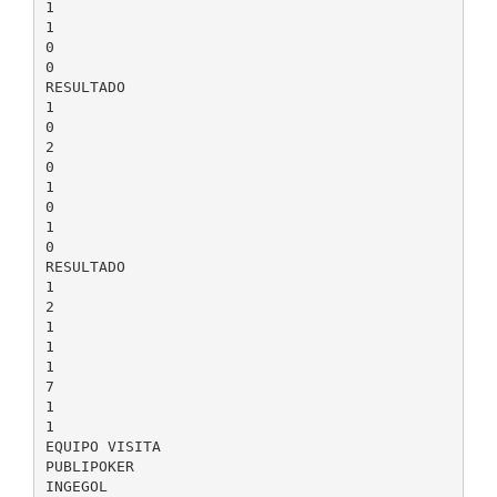
1
1
0
0
RESULTADO
1
0
2
0
1
0
1
0
RESULTADO
1
2
1
1
1
7
1
1
EQUIPO VISITA
PUBLIPOKER
INGEGOL