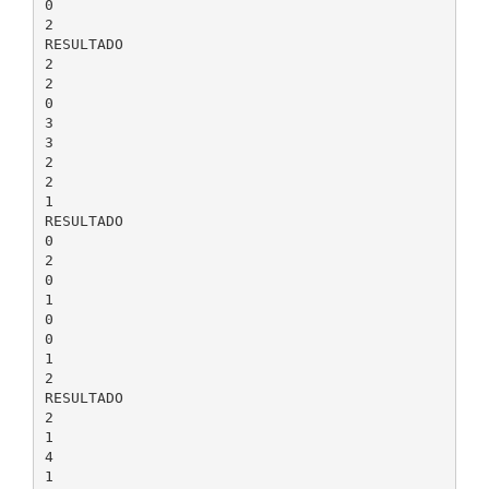
0
2
RESULTADO
2
2
0
3
3
2
2
1
RESULTADO
0
2
0
1
0
0
1
2
RESULTADO
2
1
4
1