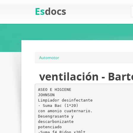
Es
docs
Automotor
ventilación - Bart
ASEO E HIGIENE
JOHNSON
Limpiador desinfectante
· Suma Bac (1*20)
con amonio cuaternario.
Desengrasante y
descarbonizante
potenciado
·Suma f4 Bidon x20lt