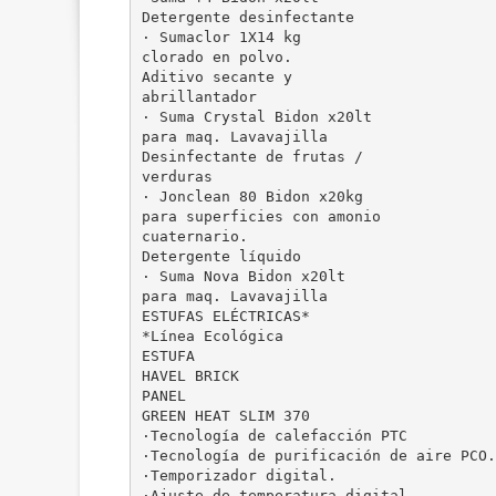
Detergente desinfectante
· Sumaclor 1X14 kg
clorado en polvo.
Aditivo secante y
abrillantador
· Suma Crystal Bidon x20lt
para maq. Lavavajilla
Desinfectante de frutas /
verduras
· Jonclean 80 Bidon x20kg
para superficies con amonio
cuaternario.
Detergente líquido
· Suma Nova Bidon x20lt
para maq. Lavavajilla
ESTUFAS ELÉCTRICAS*
*Línea Ecológica
ESTUFA
HAVEL BRICK
PANEL
GREEN HEAT SLIM 370
·Tecnología de calefacción PTC
·Tecnología de purificación de aire PCO.
·Temporizador digital.
·Ajuste de temperatura digital.