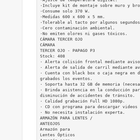
·Incluye kit de montaje sobre muro y bro
·Consume solo 370 W.
·Medidas 600 x 600 x 5 mm.
·Tolerable al tacto por algunos segundos
·Cero contaminación ambiental.
·No emiten olores ni gases tóxicos.
CÁMARA TERCER OJO
CÁMARA
TERCER OJO - PAPAGO P3
Stock: 408
· Alerta colisión frontal mediante aviso
· Alerta de salida de carril mediante av
· Cuenta con black box o caja negra en d
grabados los eventos.
· Soporta hasta 32 GB de memoria (necesa
· Brinda asistencia en la conducción par
disminución de accidentes de tránsito.
· Calidad grabación Full HD 1080p.
· CD con programa para descargar videos 
· No necesita instalación experta.
ARMAZÓN PARA LENTES /
ANTEOJOS
Armazón para
Lentes Ópticos