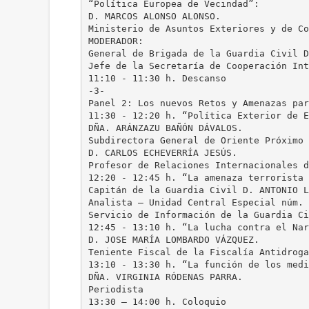
“Política Europea de Vecindad”:
D. MARCOS ALONSO ALONSO.
Ministerio de Asuntos Exteriores y de Co
MODERADOR:
General de Brigada de la Guardia Civil D
Jefe de la Secretaría de Cooperación Int
11:10 - 11:30 h. Descanso
-3-
Panel 2: Los nuevos Retos y Amenazas par
11:30 - 12:20 h. “Política Exterior de E
DÑA. ARÁNZAZU BAÑÓN DÁVALOS.
Subdirectora General de Oriente Próximo 
D. CARLOS ECHEVERRÍA JESÚS.
Profesor de Relaciones Internacionales d
12:20 - 12:45 h. “La amenaza terrorista 
Capitán de la Guardia Civil D. ANTONIO L
Analista – Unidad Central Especial núm. 
Servicio de Información de la Guardia Ci
12:45 - 13:10 h. “La lucha contra el Nar
D. JOSE MARÍA LOMBARDO VÁZQUEZ.
Teniente Fiscal de la Fiscalía Antidroga
13:10 - 13:30 h. “La función de los medi
DÑA. VIRGINIA RÓDENAS PARRA.
Periodista
13:30 – 14:00 h. Coloquio