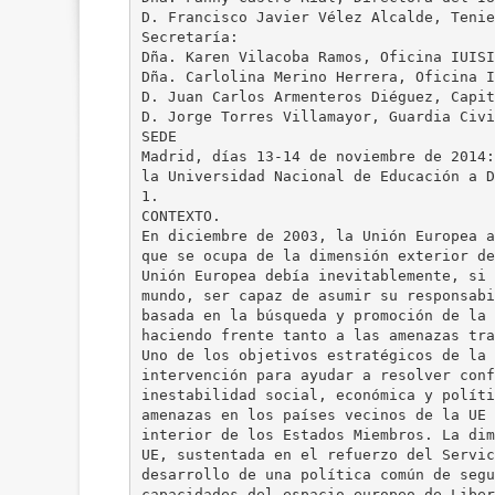
D. Francisco Javier Vélez Alcalde, Tenie
Secretaría:
Dña. Karen Vilacoba Ramos, Oficina IUISI
Dña. Carlolina Merino Herrera, Oficina I
D. Juan Carlos Armenteros Diéguez, Capit
D. Jorge Torres Villamayor, Guardia Civi
SEDE
Madrid, días 13-14 de noviembre de 2014:
la Universidad Nacional de Educación a D
1.
CONTEXTO.
En diciembre de 2003, la Unión Europea a
que se ocupa de la dimensión exterior de
Unión Europea debía inevitablemente, si 
mundo, ser capaz de asumir su responsabi
basada en la búsqueda y promoción de la 
haciendo frente tanto a las amenazas tra
Uno de los objetivos estratégicos de la 
intervención para ayudar a resolver conf
inestabilidad social, económica y políti
amenazas en los países vecinos de la UE 
interior de los Estados Miembros. La dim
UE, sustentada en el refuerzo del Servic
desarrollo de una política común de segu
capacidades del espacio europeo de Liber