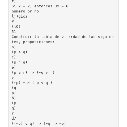
f)
Si x = 2, entonces 3x = 6
número pr no
lj)gica
®
(lO)
51
Construir la tabla de vi rrdad de las siguien
tes, proposiciones:
a)
(p a q)
c)
(p ^ q)
e)
(p a r) => (~q v r)
v
(~p) = > ( p v q )
(q
p)
b)
(p
q)
r
d/
((~p) v q) => (~q => ~p)