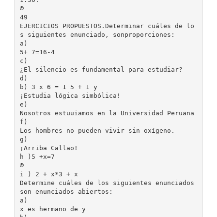
©
49
EJERCICIOS PROPUESTOS.Determinar cuáles de lo
s siguientes enunciado, sonproporciones:
a)
5+ 7=16-4
c)
¿El silencio es fundamental para estudiar?
d)
b) 3 x 6 = 1 5 + 1 y
¡Estudia lógica simbólica!
e)
Nosotros estuuiamos en la Universidad Peruana
f)
Los hombres no pueden vivir sin oxígeno.
g)
¡Arriba Callao!
h )5 +x=7
©
i ) 2 + x*3 + x
Determine cuáles de los siguientes enunciados
son enunciados abiertos:
a)
x es hermano de y