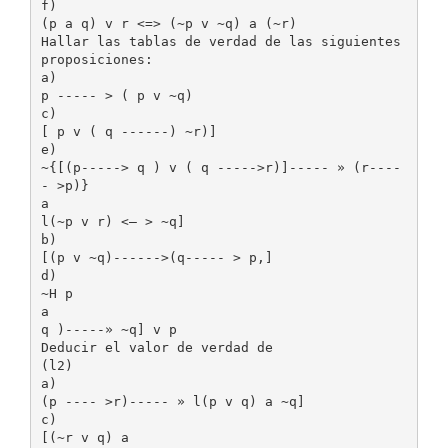
f)
(p a q) v r <=> (~p v ~q) a (~r)
Hallar las tablas de verdad de las siguientes
proposiciones:
a)
p ----- > ( p v ~q)
c)
[ p v ( q ------) ~r)]
e)
~{[(p-----> q ) v ( q ----->r)]----- » (r----
- >p)}
a
l(~p v r) <— > ~q]
b)
[(p v ~q)------>(q----- > p,]
d)
~H p
a
q )-----» ~q] v p
Deducir el valor de verdad de
(l2)
a)
(p ---- >r)----- » l(p v q) a ~q]
c)
[(~r v q) a