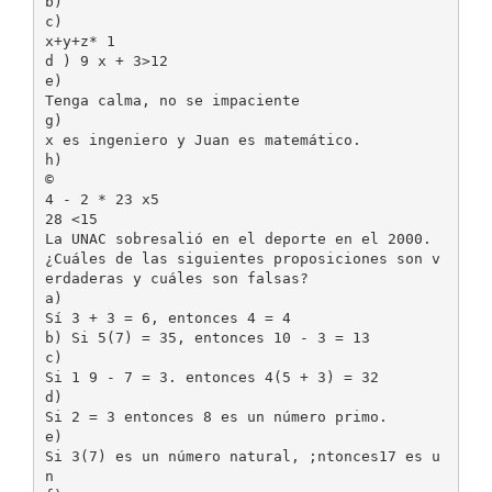
b)
c)
x+y+z* 1
d ) 9 x + 3>12
e)
Tenga calma, no se impaciente
g)
x es ingeniero y Juan es matemático.
h)
©
4 - 2 * 23 x5
28 <15
La UNAC sobresalió en el deporte en el 2000.
¿Cuáles de las siguientes proposiciones son v
erdaderas y cuáles son falsas?
a)
Sí 3 + 3 = 6, entonces 4 = 4
b) Si 5(7) = 35, entonces 10 - 3 = 13
c)
Si 1 9 - 7 = 3. entonces 4(5 + 3) = 32
d)
Si 2 = 3 entonces 8 es un número primo.
e)
Si 3(7) es un número natural, ;ntonces17 es u
n