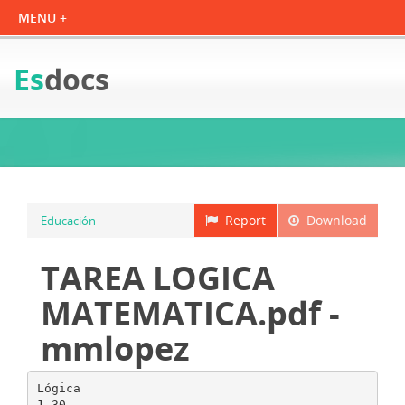
Es
docs
Report
Download
Educación
TAREA LOGICA
MATEMATICA.pdf -
mmlopez
Lógica
1.30.