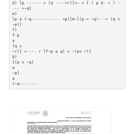
d) lp ------ > (q ---->r)]<— > [ ( p A- r ) -
--- >~q]
e)
lp a (~q------------ >p)]A~l(p-> ~q)---> (q v
~p)]
f)
f-p
a
(q v
~r)] <---- r lf~p a q) v ~(pv r)]
b)
[(p v ~q)
a
~p]
a