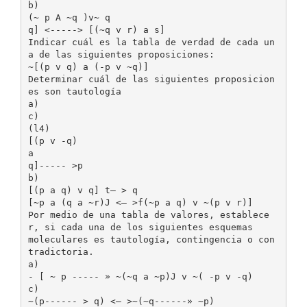
b)
(~ p A ~q )v~ q
q] <-----> [(~q v r) a s]
Indicar cuál es la tabla de verdad de cada un
a de las siguientes proposiciones:
~[(p v q) a (-p v ~q)]
Determinar cuál de las siguientes proposicion
es son tautología
a)
c)
(l4)
[(p v -q)
a
q]----- >p
b)
[(p a q) v q] t— > q
[~p a (q a ~r)J <— >f(~p a q) v ~(p v r)]
Por medio de una tabla de valores, establece
r, si cada una de los siguientes esquemas
moleculares es tautología, contingencia o con
tradictoria.
a)
- [ ~ p ----- » ~(~q a ~p)J v ~( -p v -q)
c)
~(p------ > q) <— >~(~q------» ~p)