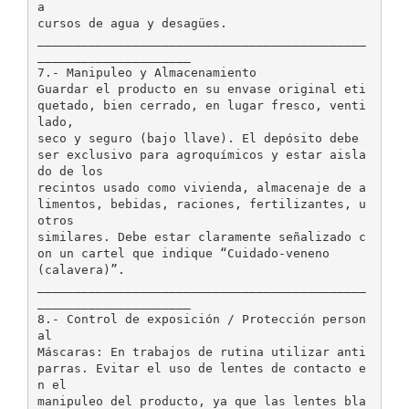
a
cursos de agua y desagües.
_____________________________________________
_____________________
7.- Manipuleo y Almacenamiento
Guardar el producto en su envase original eti
quetado, bien cerrado, en lugar fresco, venti
lado,
seco y seguro (bajo llave). El depósito debe
ser exclusivo para agroquímicos y estar aisla
do de los
recintos usado como vivienda, almacenaje de a
limentos, bebidas, raciones, fertilizantes, u
otros
similares. Debe estar claramente señalizado c
on un cartel que indique “Cuidado-veneno
(calavera)”.
_____________________________________________
_____________________
8.- Control de exposición / Protección person
al
Máscaras: En trabajos de rutina utilizar anti
parras. Evitar el uso de lentes de contacto e
n el
manipuleo del producto, ya que las lentes bla