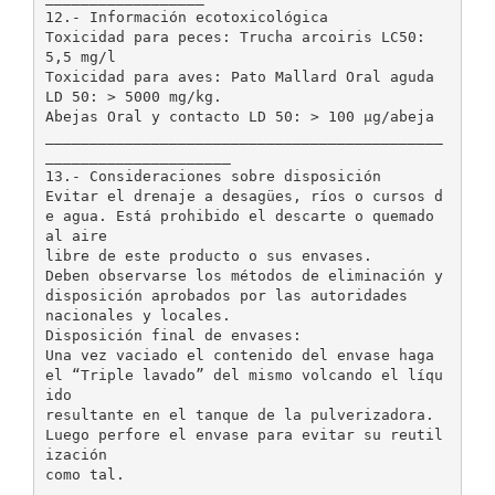
12.- Información ecotoxicológica
Toxicidad para peces: Trucha arcoiris LC50:
5,5 mg/l
Toxicidad para aves: Pato Mallard Oral aguda
LD 50: > 5000 mg/kg.
Abejas Oral y contacto LD 50: > 100 µg/abeja
_____________________________________________
_____________________
13.- Consideraciones sobre disposición
Evitar el drenaje a desagües, ríos o cursos d
e agua. Está prohibido el descarte o quemado
al aire
libre de este producto o sus envases.
Deben observarse los métodos de eliminación y
disposición aprobados por las autoridades
nacionales y locales.
Disposición final de envases:
Una vez vaciado el contenido del envase haga
el “Triple lavado” del mismo volcando el líqu
ido
resultante en el tanque de la pulverizadora.
Luego perfore el envase para evitar su reutil
ización
como tal.
_____________________________________________