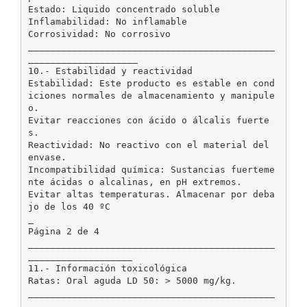
Estado: Liquido concentrado soluble
Inflamabilidad: No inflamable
Corrosividad: No corrosivo
_____________________________________________
____________________
10.- Estabilidad y reactividad
Estabilidad: Este producto es estable en cond
iciones normales de almacenamiento y manipule
o.
Evitar reacciones con ácido o álcalis fuerte
s.
Reactividad: No reactivo con el material del
envase.
Incompatibilidad química: Sustancias fuerteme
nte ácidas o alcalinas, en pH extremos.
Evitar altas temperaturas. Almacenar por deba
jo de los 40 ºC
_
Página 2 de 4
_____________________________________________
___________________
11.- Información toxicológica
Ratas: Oral aguda LD 50: > 5000 mg/kg.
_____________________________________________
__________________