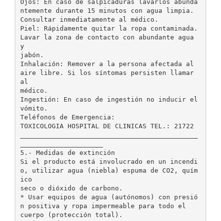
Ojos: En caso de salpicaduras lavarlos abunda
ntemente durante 15 minutos con agua limpia.
Consultar inmediatamente al médico.
Piel: Rápidamente quitar la ropa contaminada.
Lavar la zona de contacto con abundante agua
y
jabón.
Inhalación: Remover a la persona afectada al
aire libre. Si los síntomas persisten llamar
al
médico.
Ingestión: En caso de ingestión no inducir el
vómito.
Teléfonos de Emergencia:
TOXICOLOGIA HOSPITAL DE CLINICAS TEL.: 21722
_____________________________________________
_____________________
5.- Medidas de extinción
Si el producto está involucrado en un incendi
o, utilizar agua (niebla) espuma de CO2, quím
ico
seco o dióxido de carbono.
* Usar equipos de agua (autónomos) con presió
n positiva y ropa impermeable para todo el
cuerpo (protección total).