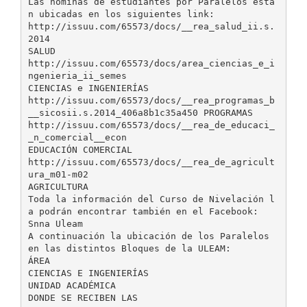
Las nóminas de estudiantes por Paralelos está
n ubicadas en los siguientes link:
http://issuu.com/65573/docs/__rea_salud_ii.s.
2014
SALUD
http://issuu.com/65573/docs/area_ciencias_e_i
ngenieria_ii_semes
CIENCIAS e INGENIERÍAS
http://issuu.com/65573/docs/__rea_programas_b
__sicosii.s.2014_406a8b1c35a450 PROGRAMAS
http://issuu.com/65573/docs/__rea_de_educaci_
_n_comercial__econ
EDUCACIÓN COMERCIAL
http://issuu.com/65573/docs/__rea_de_agricult
ura_m01-m02
AGRICULTURA
Toda la información del Curso de Nivelación l
a podrán encontrar también en el Facebook:
Snna Uleam
A continuación la ubicación de los Paralelos
en las distintos Bloques de la ULEAM:
ÁREA
CIENCIAS E INGENIERÍAS
UNIDAD ACADÉMICA
DONDE SE RECIBEN LAS