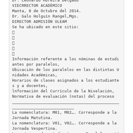
Dr. Leonardo Moreira Delgado
VIECRRECTOR ACADÉMICO
Manta, 8 de Octubre del 2014.
Dr. Galo Holguín Rangel,Mgs.
DIRECTOR ADMISIÓN ULEAM
Se ha ubicado en este sitio:





Información referente a los nóminas de estudi
antes por paralelos,
Ubicación de los paralelos en las distintas U
nidades Académicas,
Horarios de clases asignados a los estudiante
s y a docentes,
lnformación del Currículo de la Nivelación,
Normativa de evaluación (notas) del proceso
_____________________________________________
__________________________
La nomenclatura: M01, M02…. Corresponde a la
Jornada Matutina.
La nomenclatura: V01, V02…. Corresponde a la
Jornada Vespertina.