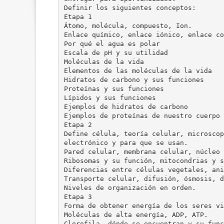
Definir los siguientes conceptos:
Etapa 1
Átomo, molécula, compuesto, Ion.
Enlace químico, enlace iónico, enlace co
Por qué el agua es polar
Escala de pH y su utilidad
Moléculas de la vida
Elementos de las moléculas de la vida
Hidratos de carbono y sus funciones
Proteínas y sus funciones
Lípidos y sus funciones
Ejemplos de hidratos de carbono
Ejemplos de proteínas de nuestro cuerpo
Etapa 2
Define célula, teoría celular, microscop
electrónico y para que se usan.
Pared celular, membrana celular, núcleo 
Ribosomas y su función, mitocondrias y s
Diferencias entre células vegetales, ani
Transporte celular, difusión, ósmosis, d
Niveles de organización en orden.
Etapa 3
Forma de obtener energía de los seres vi
Moléculas de alta energía, ADP, ATP.
Clorofila, dónde se encuentran y su func