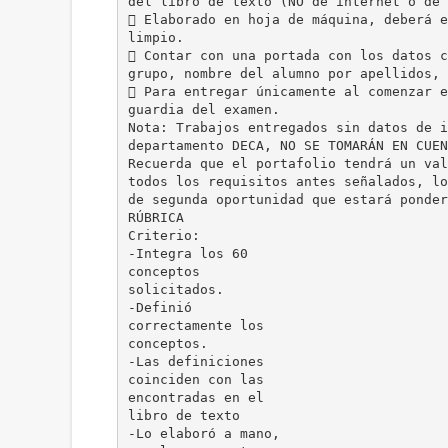
del libro de texto (NO de internet o de 
 Elaborado en hoja de máquina, deberá e
limpio.
 Contar con una portada con los datos c
grupo, nombre del alumno por apellidos, 
 Para entregar únicamente al comenzar e
guardia del examen.
Nota: Trabajos entregados sin datos de i
departamento DECA, NO SE TOMARÁN EN CUEN
Recuerda que el portafolio tendrá un val
todos los requisitos antes señalados, lo
de segunda oportunidad que estará ponder
RÚBRICA
Criterio:
-Integra los 60
conceptos
solicitados.
-Definió
correctamente los
conceptos.
-Las definiciones
coinciden con las
encontradas en el
libro de texto
-Lo elaboró a mano,