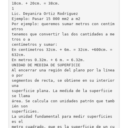
18cm. + 20cm. = 38cm.
1
Lic. Deyanira Ortiz Rodríguez
Ejemplo: Pasar 15 000 mm2 a m2
Por ejemplo: queremos sumar metros con centím
etros
tenemos que convertir las dos cantidades a me
tros o a
centímetros y sumar:
En centímetros 32cm. + 6m. = 32cm. +600cm. =
632cm.
En metros 0.32m. + 6 m. = 6.32m.
UNIDAD DE MEDIDA DE SUPERFICIE
Al encerrar una región del plano por la línea
o por
segmentos de recta, se obtiene en su interior
una
superficie plana. La medida de la superficie
se llama
área. Se calcula con unidades patrón que tamb
ién son
superficies.
La unidad fundamental para medir superficies
es el
metro cuadrado, que es la superficie de un cu