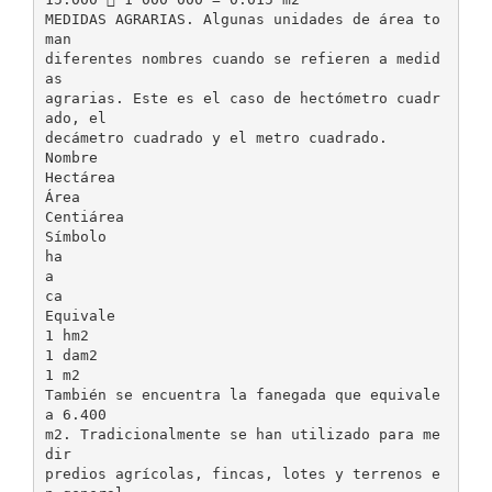
MEDIDAS AGRARIAS. Algunas unidades de área to
man
diferentes nombres cuando se refieren a medid
as
agrarias. Este es el caso de hectómetro cuadr
ado, el
decámetro cuadrado y el metro cuadrado.
Nombre
Hectárea
Área
Centiárea
Símbolo
ha
a
ca
Equivale
1 hm2
1 dam2
1 m2
También se encuentra la fanegada que equivale
a 6.400
m2. Tradicionalmente se han utilizado para me
dir
predios agrícolas, fincas, lotes y terrenos e