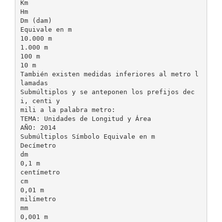
Km
Hm
Dm (dam)
Equivale en m
10.000 m
1.000 m
100 m
10 m
También existen medidas inferiores al metro l
lamadas
Submúltiplos y se anteponen los prefijos dec
i, centi y
mili a la palabra metro:
TEMA: Unidades de Longitud y Área
AÑO: 2014
Submúltiplos Símbolo Equivale en m
Decímetro
dm
0,1 m
centímetro
cm
0,01 m
milímetro
mm
0,001 m