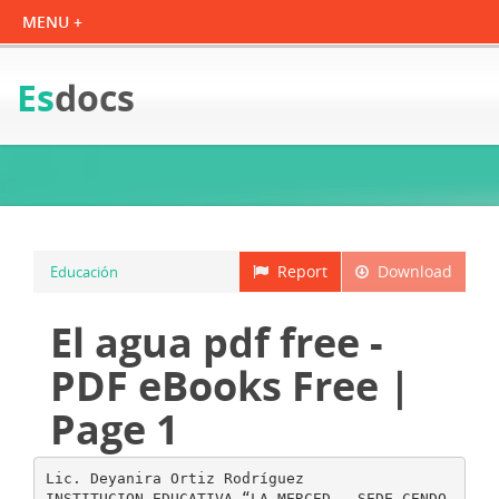
Es
docs
Report
Download
Educación
El agua pdf free -
PDF eBooks Free |
Page 1
Lic. Deyanira Ortiz Rodríguez
INSTITUCION EDUCATIVA “LA MERCED - SEDE CENDO