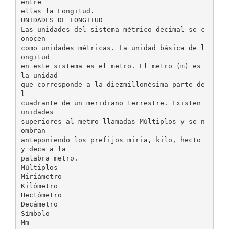
entre
ellas la Longitud.
UNIDADES DE LONGITUD
Las unidades del sistema métrico decimal se c
onocen
como unidades métricas. La unidad básica de l
ongitud
en este sistema es el metro. El metro (m) es
la unidad
que corresponde a la diezmillonésima parte de
l
cuadrante de un meridiano terrestre. Existen
unidades
superiores al metro llamadas Múltiplos y se n
ombran
anteponiendo los prefijos miria, kilo, hecto
y deca a la
palabra metro.
Múltiplos
Miriámetro
Kilómetro
Hectómetro
Decámetro
Símbolo
Mm