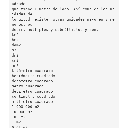
adrado
que tiene 1 metro de lado. Así como en las un
idades de
longitud, existen otras unidades mayores y me
nores, es
decir, múltiplos y submúltiplos y son:
km2
hm2
dam2
m2
dm2
cm2
mm2
kilómetro cuadrado
hectómetro cuadrado
decámetro cuadrado
metro cuadrado
decímetro cuadrado
centímetro cuadrado
milímetro cuadrado
1 000 000 m2
10 000 m2
100 m2
1 m2
0.01 m2