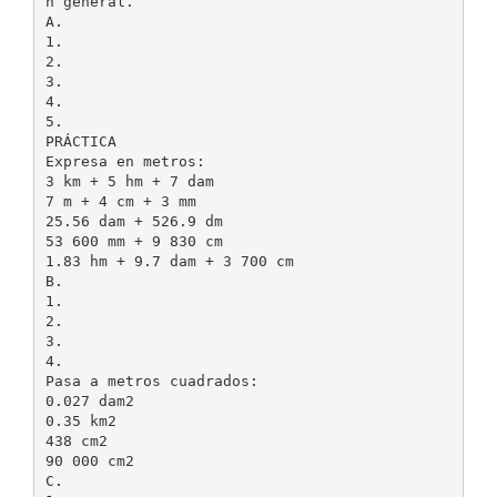
n general.
A.
1.
2.
3.
4.
5.
PRÁCTICA
Expresa en metros:
3 km + 5 hm + 7 dam
7 m + 4 cm + 3 mm
25.56 dam + 526.9 dm
53 600 mm + 9 830 cm
1.83 hm + 9.7 dam + 3 700 cm
B.
1.
2.
3.
4.
Pasa a metros cuadrados:
0.027 dam2
0.35 km2
438 cm2
90 000 cm2
C.