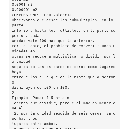
0.0001 m2
0.000001 m2
CONVERSIONES. Equivalencia.
Observamos que desde los submúltiplos, en la
parte
inferior, hasta los múltiplos, en la parte su
perior, cada
unidad vale 100 más que la anterior.
Por lo tanto, el problema de convertir unas u
nidades en
otras se reduce a multiplicar o dividir por l
a unidad
seguida de tantos pares de ceros como lugares
haya
entre ellas o lo que es lo mismo que aumentan
o
disminuyen de 100 en 100.
2
Ejemplo: Pasar 1.5 hm a m
Tenemos que dividir, porque el mm2 es menor q
ue el
m2, por la unidad seguida de seis ceros, ya q
ue hay tres
lugares entre ambos.
15.000  1 000 000 = 0.015 m2