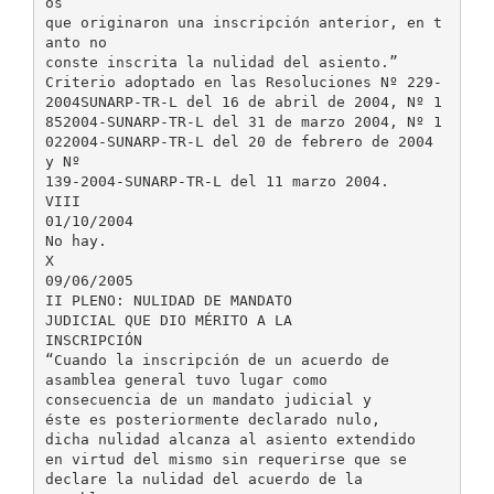
os
que originaron una inscripción anterior, en t
anto no
conste inscrita la nulidad del asiento.”
Criterio adoptado en las Resoluciones Nº 229-
2004SUNARP-TR-L del 16 de abril de 2004, Nº 1
852004-SUNARP-TR-L del 31 de marzo 2004, Nº 1
022004-SUNARP-TR-L del 20 de febrero de 2004
y Nº
139-2004-SUNARP-TR-L del 11 marzo 2004.
VIII
01/10/2004
No hay.
X
09/06/2005
II PLENO: NULIDAD DE MANDATO
JUDICIAL QUE DIO MÉRITO A LA
INSCRIPCIÓN
“Cuando la inscripción de un acuerdo de
asamblea general tuvo lugar como
consecuencia de un mandato judicial y
éste es posteriormente declarado nulo,
dicha nulidad alcanza al asiento extendido
en virtud del mismo sin requerirse que se
declare la nulidad del acuerdo de la