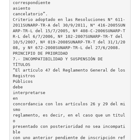
correspondiente
asiento
cancelatorio”.
Criterio adoptado en las Resoluciones N° 611-
2011SUNARP-TR-A del 30/9/2011, N° 416-2005SUN
ARP-TR-L del 15/7/2005, Nº 408-C-2006SUNARP-T
R-L del 6/7/2006, Nº 102-2007SUNARP-TR-T del
10/5/2007, Nº 019-2008SUNARP-TR-T del 31/1/20
08, y Nº 672-2008SUNARP-TR-L del 27/6/2008.
PRINCIPIO DE PRIORIDAD
7.- INCOMPATIBILIDAD Y SUSPENSIÓN DE
TÍTULOS
“El artículo 47 del Reglamento General de los
Registros
Públicos
debe
interpretarse
en
concordancia con los artículos 26 y 29 del mi
smo
reglamento, es decir, en el caso que un títul
o
presentado con posterioridad no sea incompati
ble
con uno anterior pendiente de inscripción ref