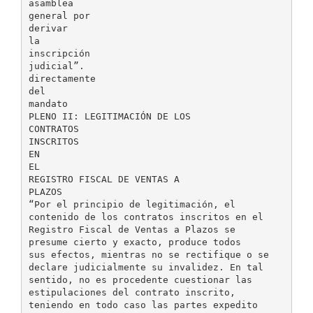
asamblea
general por
derivar
la
inscripción
judicial”.
directamente
del
mandato
PLENO II: LEGITIMACIÓN DE LOS
CONTRATOS
INSCRITOS
EN
EL
REGISTRO FISCAL DE VENTAS A
PLAZOS
“Por el principio de legitimación, el
contenido de los contratos inscritos en el
Registro Fiscal de Ventas a Plazos se
presume cierto y exacto, produce todos
sus efectos, mientras no se rectifique o se
declare judicialmente su invalidez. En tal
sentido, no es procedente cuestionar las
estipulaciones del contrato inscrito,
teniendo en todo caso las partes expedito