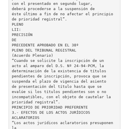
con el presentado en segundo lugar,
deberá procederse a la suspensión de
éste último a fin de no afectar el principio
de prioridad registral”.
PLENO
LII:
PRECISIÓN
DE
PRECEDENTE APROBADO EN EL 38º
PLENO DEL TRIBUNAL REGISTRAL
(Acuerdo Plenario)
“Cuando se solicite la inscripción de un
acto al amparo del D.S. Nº 24-94-PCM, la
determinación de la existencia de títulos
pendientes de inscripción, provoca que se
suspenda el plazo de vigencia del asiento
de presentación del título hasta que se
evalúe si los títulos pendientes son o no
incompatibles, con el objeto de cautelar la
prioridad registral”.
PRINCIPIO DE PRIORIDAD PREFERENTE
3.- EFECTOS DE LOS ACTOS JURÍDICOS
ACLARATORIOS
“Los actos jurídicos aclaratorios presuponen
la