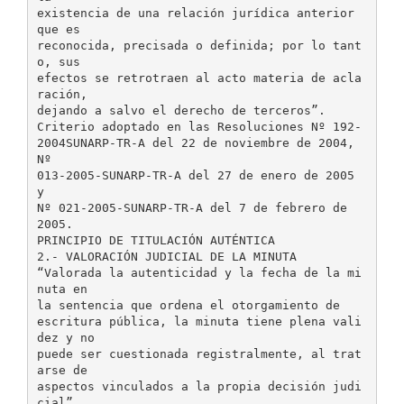
existencia de una relación jurídica anterior
que es
reconocida, precisada o definida; por lo tant
o, sus
efectos se retrotraen al acto materia de acla
ración,
dejando a salvo el derecho de terceros”.
Criterio adoptado en las Resoluciones Nº 192-
2004SUNARP-TR-A del 22 de noviembre de 2004,
Nº
013-2005-SUNARP-TR-A del 27 de enero de 2005
y
Nº 021-2005-SUNARP-TR-A del 7 de febrero de
2005.
PRINCIPIO DE TITULACIÓN AUTÉNTICA
2.- VALORACIÓN JUDICIAL DE LA MINUTA
“Valorada la autenticidad y la fecha de la mi
nuta en
la sentencia que ordena el otorgamiento de
escritura pública, la minuta tiene plena vali
dez y no
puede ser cuestionada registralmente, al trat
arse de
aspectos vinculados a la propia decisión judi
cial”.