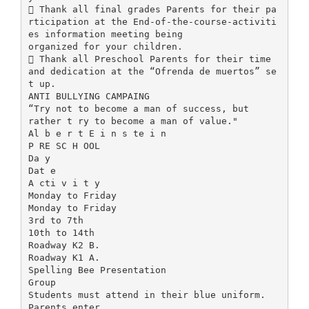
 Thank all final grades Parents for their pa
rticipation at the End-of-the-course-activiti
es information meeting being
organized for your children.
 Thank all Preschool Parents for their time
and dedication at the “Ofrenda de muertos” se
t up.
ANTI BULLYING CAMPAING
“Try not to become a man of success, but
rather t ry to become a man of value."
Al b e r t E i n s te i n
P RE SC H OOL
Da y
Dat e
A cti v i t y
Monday to Friday
Monday to Friday
3rd to 7th
10th to 14th
Roadway K2 B.
Roadway K1 A.
Spelling Bee Presentation
Group
Students must attend in their blue uniform.
Parents enter