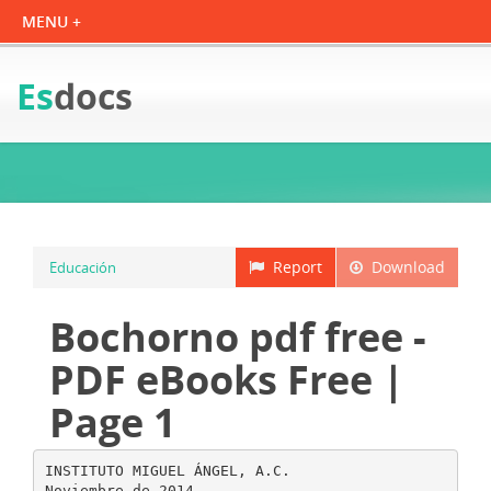
Es
docs
Report
Download
Educación
Bochorno pdf free -
PDF eBooks Free |
Page 1
INSTITUTO MIGUEL ÁNGEL, A.C.
Noviembre de 2014.