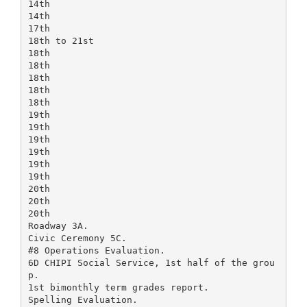
14th
14th
17th
18th to 21st
18th
18th
18th
18th
18th
19th
19th
19th
19th
19th
19th
20th
20th
20th
Roadway 3A.
Civic Ceremony 5C.
#8 Operations Evaluation.
6D CHIPI Social Service, 1st half of the grou
p.
1st bimonthly term grades report.
Spelling Evaluation.