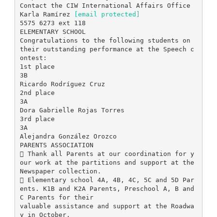
[email protected]
5575 6273 ext 118
ELEMENTARY SCHOOL
Congratulations to the following students on
their outstanding performance at the Speech c
ontest:
1st place
3B
Ricardo Rodríguez Cruz
2nd place
3A
Dora Gabrielle Rojas Torres
3rd place
3A
Alejandra González Orozco
PARENTS ASSOCIATION
 Thank all Parents at our coordination for y
our work at the partitions and support at the
Newspaper collection.
 Elementary school 4A, 4B, 4C, 5C and 5D Par
ents. K1B and K2A Parents, Preschool A, B and
C Parents for their
valuable assistance and support at the Roadwa
y in October.