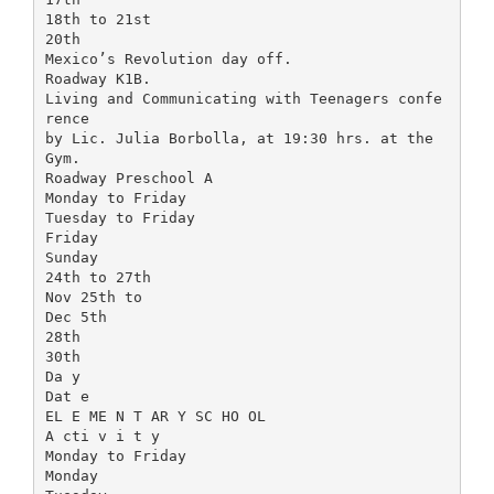
18th to 21st
20th
Mexico’s Revolution day off.
Roadway K1B.
Living and Communicating with Teenagers confe
rence
by Lic. Julia Borbolla, at 19:30 hrs. at the
Gym.
Roadway Preschool A
Monday to Friday
Tuesday to Friday
Friday
Sunday
24th to 27th
Nov 25th to
Dec 5th
28th
30th
Da y
Dat e
EL E ME N T AR Y SC HO OL
A cti v i t y
Monday to Friday
Monday