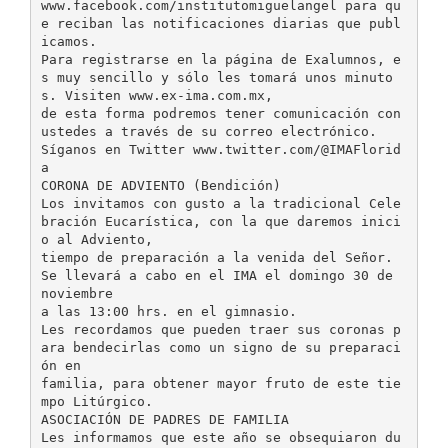
www.facebook.com/institutomiguelangel para qu
e reciban las notificaciones diarias que publ
icamos.
Para registrarse en la página de Exalumnos, e
s muy sencillo y sólo les tomará unos minuto
s. Visiten www.ex-ima.com.mx,
de esta forma podremos tener comunicación con
ustedes a través de su correo electrónico.
Síganos en Twitter www.twitter.com/@IMAFlorid
a
CORONA DE ADVIENTO (Bendición)
Los invitamos con gusto a la tradicional Cele
bración Eucarística, con la que daremos inici
o al Adviento,
tiempo de preparación a la venida del Señor.
Se llevará a cabo en el IMA el domingo 30 de
noviembre
a las 13:00 hrs. en el gimnasio.
Les recordamos que pueden traer sus coronas p
ara bendecirlas como un signo de su preparaci
ón en
familia, para obtener mayor fruto de este tie
mpo Litúrgico.
ASOCIACIÓN DE PADRES DE FAMILIA
Les informamos que este año se obsequiaron du