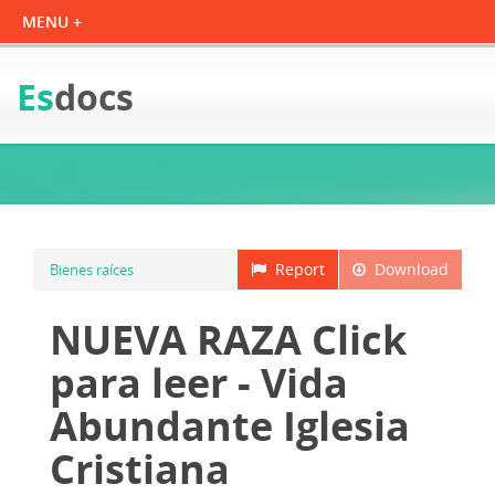
Es
docs
Report
Download
Bienes raíces
NUEVA RAZA Click
para leer - Vida
Abundante Iglesia
Cristiana