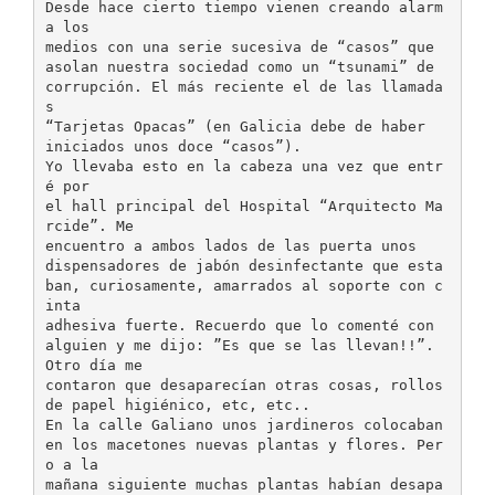
Desde hace cierto tiempo vienen creando alarm
a los
medios con una serie sucesiva de “casos” que
asolan nuestra sociedad como un “tsunami” de
corrupción. El más reciente el de las llamada
s
“Tarjetas Opacas” (en Galicia debe de haber
iniciados unos doce “casos”).
Yo llevaba esto en la cabeza una vez que entr
é por
el hall principal del Hospital “Arquitecto Ma
rcide”. Me
encuentro a ambos lados de las puerta unos
dispensadores de jabón desinfectante que esta
ban, curiosamente, amarrados al soporte con c
inta
adhesiva fuerte. Recuerdo que lo comenté con
alguien y me dijo: ”Es que se las llevan!!”.
Otro día me
contaron que desaparecían otras cosas, rollos
de papel higiénico, etc, etc..
En la calle Galiano unos jardineros colocaban
en los macetones nuevas plantas y flores. Per
o a la
mañana siguiente muchas plantas habían desapa