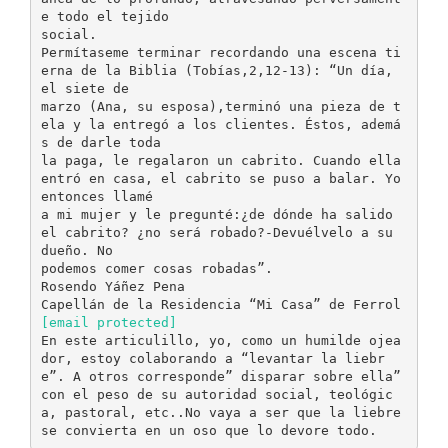
e todo el tejido
social.
Permítaseme terminar recordando una escena ti
erna de la Biblia (Tobías,2,12-13): “Un día,
el siete de
marzo (Ana, su esposa),terminó una pieza de t
ela y la entregó a los clientes. Éstos, ademá
s de darle toda
la paga, le regalaron un cabrito. Cuando ella
entró en casa, el cabrito se puso a balar. Yo
entonces llamé
a mi mujer y le pregunté:¿de dónde ha salido
el cabrito? ¿no será robado?-Devuélvelo a su
dueño. No
podemos comer cosas robadas”.
Rosendo Yáñez Pena
[email protected]
En este articulillo, yo, como un humilde ojea
dor, estoy colaborando a “levantar la liebr
e”. A otros corresponde” disparar sobre ella”
con el peso de su autoridad social, teológic
a, pastoral, etc..No vaya a ser que la liebre