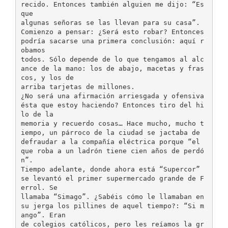
recido. Entonces también alguien me dijo: “Es
que
algunas señoras se las llevan para su casa”.
Comienzo a pensar: ¿Será esto robar? Entonces
podría sacarse una primera conclusión: aquí r
obamos
todos. Sólo depende de lo que tengamos al alc
ance de la mano: los de abajo, macetas y fras
cos, y los de
arriba tarjetas de millones.
¿No será una afirmación arriesgada y ofensiva
ésta que estoy haciendo? Entonces tiro del hi
lo de la
memoria y recuerdo cosas… Hace mucho, mucho t
iempo, un párroco de la ciudad se jactaba de
defraudar a la compañía eléctrica porque “el
que roba a un ladrón tiene cien años de perdó
n”.
Tiempo adelante, donde ahora está “Supercor”
se levantó el primer supermercado grande de F
errol. Se
llamaba “Simago”. ¿Sabéis cómo le llamaban en
su jerga los pillines de aquel tiempo?: “Si m
ango”. Eran
de colegios católicos, pero les reíamos la gr