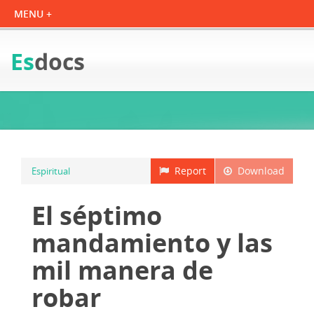
Es
docs
Report
Download
Espiritual
El séptimo
mandamiento y las
mil manera de
robar