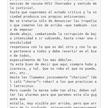
masivas de vacuna HYSJ (honradez y sentido de
la justicia),
hasta que superemos el estado crítico y la so
ciedad produzca sus propios anticuerpos.
No se trataría sólo de denunciar las tropelía
s que cometen los de arriba –que también- sin
o de empezar
desde abajo, combatiendo la corrupción de baj
a intensidad e ir subiendo, hasta crear una s
ensibilidad
respetuosa con lo que es del otro y con lo qu
e pertenece a todos y debe revertir en el bie
n de todos,
especialmente de los más débiles.
Ya está bien de decir que aquí siempre hubo p
icaresca, y tal. Que no roba el que no puede,
etc, etc..
Hasta les llamamos jocosamente “chorizos” (de
l caló “chorar”= robar) a los que practican e
l latrocinio.
Pero cuando la marea sube tan alta, deben sal
tar las alarmas para que paremos esta ola gig
ante que
estalla, muy visible por arriba, pero que arr
anca de lo profundo, atravesando perversament