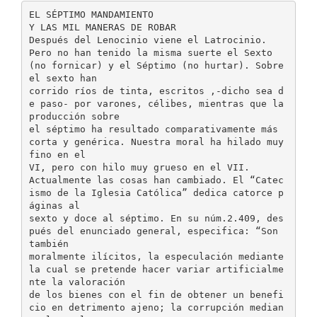
EL SÉPTIMO MANDAMIENTO
Y LAS MIL MANERAS DE ROBAR
Después del Lenocinio viene el Latrocinio.
Pero no han tenido la misma suerte el Sexto
(no fornicar) y el Séptimo (no hurtar). Sobre
el sexto han
corrido ríos de tinta, escritos ,-dicho sea d
e paso- por varones, célibes, mientras que la
producción sobre
el séptimo ha resultado comparativamente más
corta y genérica. Nuestra moral ha hilado muy
fino en el
VI, pero con hilo muy grueso en el VII.
Actualmente las cosas han cambiado. El “Catec
ismo de la Iglesia Católica” dedica catorce p
áginas al
sexto y doce al séptimo. En su núm.2.409, des
pués del enunciado general, especifica: “Son
también
moralmente ilícitos, la especulación mediante
la cual se pretende hacer variar artificialme
nte la valoración
de los bienes con el fin de obtener un benefi
cio en detrimento ajeno; la corrupción median