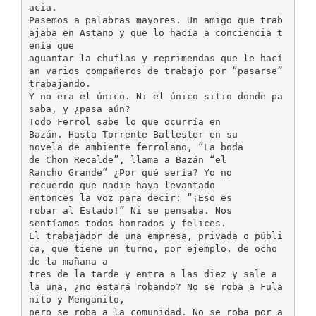
acia.
Pasemos a palabras mayores. Un amigo que trab
ajaba en Astano y que lo hacía a conciencia t
enía que
aguantar la chuflas y reprimendas que le hací
an varios compañeros de trabajo por “pasarse”
trabajando.
Y no era el único. Ni el único sitio donde pa
saba, y ¿pasa aún?
Todo Ferrol sabe lo que ocurría en
Bazán. Hasta Torrente Ballester en su
novela de ambiente ferrolano, “La boda
de Chon Recalde”, llama a Bazán “el
Rancho Grande” ¿Por qué sería? Yo no
recuerdo que nadie haya levantado
entonces la voz para decir: “¡Eso es
robar al Estado!” Ni se pensaba. Nos
sentíamos todos honrados y felices.
El trabajador de una empresa, privada o públi
ca, que tiene un turno, por ejemplo, de ocho
de la mañana a
tres de la tarde y entra a las diez y sale a
la una, ¿no estará robando? No se roba a Fula
nito y Menganito,
pero se roba a la comunidad. No se roba por a