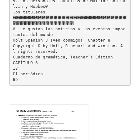
5. Los personajes favoritos de Matilde son Ca
lvin y Hobbes®.
los titulares
࿝࿝࿝࿝࿝࿝࿝࿝࿝࿝࿝࿝࿝࿝࿝࿝࿝࿝࿝࿝࿝࿝࿝࿝࿝࿝࿝࿝
࿝࿝࿝࿝࿝࿝࿝࿝࿝࿝࿝࿝࿝࿝࿝
6. Le gustan las noticias y los eventos impor
tantes del mundo.
Holt Spanish 3 ¡Ven conmigo!, Chapter 8
Copyright © by Holt, Rinehart and Winston. Al
l rights reserved.
Cuaderno de gramática, Teacher’s Edition
CAPÍTULO 8
13
El periódico