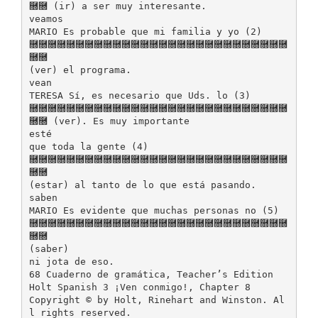
࿝࿝ (ir) a ser muy interesante.
veamos
MARIO Es probable que mi familia y yo (2)
࿝࿝࿝࿝࿝࿝࿝࿝࿝࿝࿝࿝࿝࿝࿝࿝࿝࿝࿝࿝࿝࿝࿝࿝࿝࿝࿝࿝
࿝࿝
(ver) el programa.
vean
TERESA Sí, es necesario que Uds. lo (3)
࿝࿝࿝࿝࿝࿝࿝࿝࿝࿝࿝࿝࿝࿝࿝࿝࿝࿝࿝࿝࿝࿝࿝࿝࿝࿝࿝࿝
࿝࿝ (ver). Es muy importante
esté
que toda la gente (4)
࿝࿝࿝࿝࿝࿝࿝࿝࿝࿝࿝࿝࿝࿝࿝࿝࿝࿝࿝࿝࿝࿝࿝࿝࿝࿝࿝࿝
࿝࿝
(estar) al tanto de lo que está pasando.
saben
MARIO Es evidente que muchas personas no (5)
࿝࿝࿝࿝࿝࿝࿝࿝࿝࿝࿝࿝࿝࿝࿝࿝࿝࿝࿝࿝࿝࿝࿝࿝࿝࿝࿝࿝
࿝࿝
(saber)
ni jota de eso.
68 Cuaderno de gramática, Teacher’s Edition
Holt Spanish 3 ¡Ven conmigo!, Chapter 8
Copyright © by Holt, Rinehart and Winston. Al
l rights reserved.