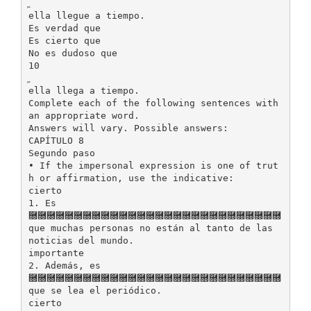
ella llegue a tiempo.
Es verdad que
Es cierto que
No es dudoso que
10
ella llega a tiempo.
Complete each of the following sentences with
an appropriate word.
Answers will vary. Possible answers:
CAPÍTULO 8
Segundo paso
• If the impersonal expression is one of trut
h or affirmation, use the indicative:
cierto
1. Es
࿝࿝࿝࿝࿝࿝࿝࿝࿝࿝࿝࿝࿝࿝࿝࿝࿝࿝࿝࿝࿝࿝࿝࿝࿝࿝࿝࿝
que muchas personas no están al tanto de las
noticias del mundo.
importante
2. Además, es
࿝࿝࿝࿝࿝࿝࿝࿝࿝࿝࿝࿝࿝࿝࿝࿝࿝࿝࿝࿝࿝࿝࿝࿝࿝࿝࿝࿝
que se lea el periódico.
cierto