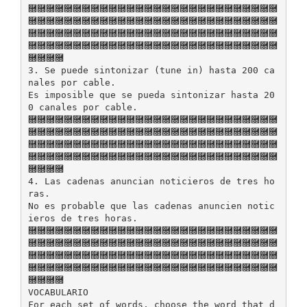
࿝࿝࿝࿝࿝࿝࿝࿝࿝࿝࿝࿝࿝࿝࿝࿝࿝࿝࿝࿝࿝࿝࿝࿝࿝࿝࿝࿝
࿝࿝࿝࿝࿝࿝࿝࿝࿝࿝࿝࿝࿝࿝࿝࿝࿝࿝࿝࿝࿝࿝࿝࿝࿝࿝࿝࿝
࿝࿝࿝࿝࿝࿝࿝࿝࿝࿝࿝࿝࿝࿝࿝࿝࿝࿝࿝࿝࿝࿝࿝࿝࿝࿝࿝࿝
࿝࿝࿝࿝࿝࿝࿝࿝࿝࿝࿝࿝࿝࿝࿝࿝࿝࿝࿝࿝࿝࿝࿝࿝࿝࿝࿝࿝
࿝࿝࿝࿝
3. Se puede sintonizar (tune in) hasta 200 ca
nales por cable.
Es imposible que se pueda sintonizar hasta 20
0 canales por cable.
࿝࿝࿝࿝࿝࿝࿝࿝࿝࿝࿝࿝࿝࿝࿝࿝࿝࿝࿝࿝࿝࿝࿝࿝࿝࿝࿝࿝
࿝࿝࿝࿝࿝࿝࿝࿝࿝࿝࿝࿝࿝࿝࿝࿝࿝࿝࿝࿝࿝࿝࿝࿝࿝࿝࿝࿝
࿝࿝࿝࿝࿝࿝࿝࿝࿝࿝࿝࿝࿝࿝࿝࿝࿝࿝࿝࿝࿝࿝࿝࿝࿝࿝࿝࿝
࿝࿝࿝࿝࿝࿝࿝࿝࿝࿝࿝࿝࿝࿝࿝࿝࿝࿝࿝࿝࿝࿝࿝࿝࿝࿝࿝࿝
࿝࿝࿝࿝
4. Las cadenas anuncian noticieros de tres ho
ras.
No es probable que las cadenas anuncien notic
ieros de tres horas.
࿝࿝࿝࿝࿝࿝࿝࿝࿝࿝࿝࿝࿝࿝࿝࿝࿝࿝࿝࿝࿝࿝࿝࿝࿝࿝࿝࿝
࿝࿝࿝࿝࿝࿝࿝࿝࿝࿝࿝࿝࿝࿝࿝࿝࿝࿝࿝࿝࿝࿝࿝࿝࿝࿝࿝࿝
࿝࿝࿝࿝࿝࿝࿝࿝࿝࿝࿝࿝࿝࿝࿝࿝࿝࿝࿝࿝࿝࿝࿝࿝࿝࿝࿝࿝
࿝࿝࿝࿝࿝࿝࿝࿝࿝࿝࿝࿝࿝࿝࿝࿝࿝࿝࿝࿝࿝࿝࿝࿝࿝࿝࿝࿝
࿝࿝࿝࿝
VOCABULARIO
For each set of words, choose the word that d