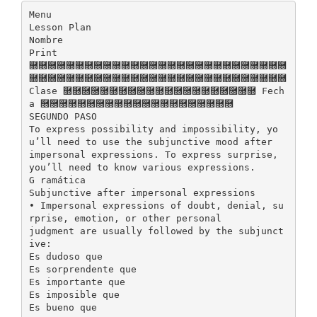
Menu
Lesson Plan
Nombre
Print
࿝࿝࿝࿝࿝࿝࿝࿝࿝࿝࿝࿝࿝࿝࿝࿝࿝࿝࿝࿝࿝࿝࿝࿝࿝࿝࿝࿝
࿝࿝࿝࿝࿝࿝࿝࿝࿝࿝࿝࿝࿝࿝࿝࿝࿝࿝࿝࿝࿝࿝࿝࿝࿝࿝࿝࿝
Clase ࿝࿝࿝࿝࿝࿝࿝࿝࿝࿝࿝࿝࿝࿝࿝࿝࿝࿝࿝࿝࿝ Fech
a ࿝࿝࿝࿝࿝࿝࿝࿝࿝࿝࿝࿝࿝࿝࿝࿝࿝࿝࿝࿝࿝
SEGUNDO PASO
To express possibility and impossibility, yo
u’ll need to use the subjunctive mood after
impersonal expressions. To express surprise,
you’ll need to know various expressions.
G ramática
Subjunctive after impersonal expressions
• Impersonal expressions of doubt, denial, su
rprise, emotion, or other personal
judgment are usually followed by the subjunct
ive:
Es dudoso que
Es sorprendente que
Es importante que
Es imposible que
Es bueno que