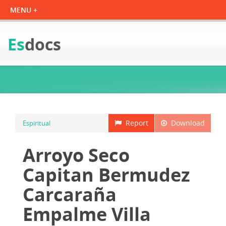
Es
docs
Report
Download
Espiritual
Arroyo Seco
Capitan Bermudez
Carcaraña
Empalme Villa