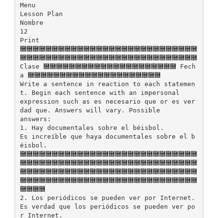
Menu
Lesson Plan
Nombre
12
Print
࿝࿝࿝࿝࿝࿝࿝࿝࿝࿝࿝࿝࿝࿝࿝࿝࿝࿝࿝࿝࿝࿝࿝࿝࿝࿝࿝࿝
࿝࿝࿝࿝࿝࿝࿝࿝࿝࿝࿝࿝࿝࿝࿝࿝࿝࿝࿝࿝࿝࿝࿝࿝࿝࿝࿝࿝
Clase ࿝࿝࿝࿝࿝࿝࿝࿝࿝࿝࿝࿝࿝࿝࿝࿝࿝࿝࿝࿝࿝ Fech
a ࿝࿝࿝࿝࿝࿝࿝࿝࿝࿝࿝࿝࿝࿝࿝࿝࿝࿝࿝࿝࿝
Write a sentence in reaction to each statemen
t. Begin each sentence with an impersonal
expression such as es necesario que or es ver
dad que. Answers will vary. Possible
answers:
1. Hay documentales sobre el béisbol.
Es increíble que haya documentales sobre el b
éisbol.
࿝࿝࿝࿝࿝࿝࿝࿝࿝࿝࿝࿝࿝࿝࿝࿝࿝࿝࿝࿝࿝࿝࿝࿝࿝࿝࿝࿝
࿝࿝࿝࿝࿝࿝࿝࿝࿝࿝࿝࿝࿝࿝࿝࿝࿝࿝࿝࿝࿝࿝࿝࿝࿝࿝࿝࿝
࿝࿝࿝࿝࿝࿝࿝࿝࿝࿝࿝࿝࿝࿝࿝࿝࿝࿝࿝࿝࿝࿝࿝࿝࿝࿝࿝࿝
࿝࿝࿝࿝࿝࿝࿝࿝࿝࿝࿝࿝࿝࿝࿝࿝࿝࿝࿝࿝࿝࿝࿝࿝࿝࿝࿝࿝
࿝࿝࿝࿝
2. Los periódicos se pueden ver por Internet.
Es verdad que los periódicos se pueden ver po
r Internet.