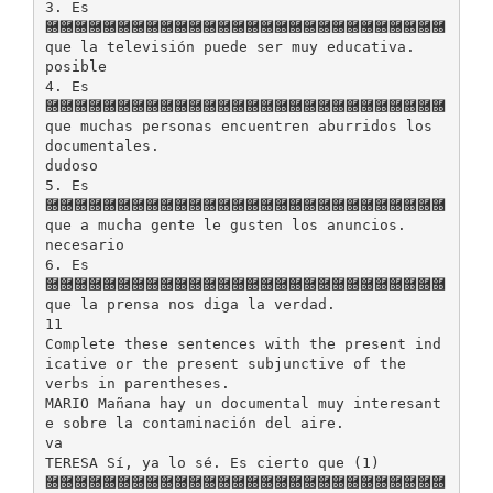
3. Es
࿝࿝࿝࿝࿝࿝࿝࿝࿝࿝࿝࿝࿝࿝࿝࿝࿝࿝࿝࿝࿝࿝࿝࿝࿝࿝࿝࿝
que la televisión puede ser muy educativa.
posible
4. Es
࿝࿝࿝࿝࿝࿝࿝࿝࿝࿝࿝࿝࿝࿝࿝࿝࿝࿝࿝࿝࿝࿝࿝࿝࿝࿝࿝࿝
que muchas personas encuentren aburridos los
documentales.
dudoso
5. Es
࿝࿝࿝࿝࿝࿝࿝࿝࿝࿝࿝࿝࿝࿝࿝࿝࿝࿝࿝࿝࿝࿝࿝࿝࿝࿝࿝࿝
que a mucha gente le gusten los anuncios.
necesario
6. Es
࿝࿝࿝࿝࿝࿝࿝࿝࿝࿝࿝࿝࿝࿝࿝࿝࿝࿝࿝࿝࿝࿝࿝࿝࿝࿝࿝࿝
que la prensa nos diga la verdad.
11
Complete these sentences with the present ind
icative or the present subjunctive of the
verbs in parentheses.
MARIO Mañana hay un documental muy interesant
e sobre la contaminación del aire.
va
TERESA Sí, ya lo sé. Es cierto que (1)
࿝࿝࿝࿝࿝࿝࿝࿝࿝࿝࿝࿝࿝࿝࿝࿝࿝࿝࿝࿝࿝࿝࿝࿝࿝࿝࿝࿝