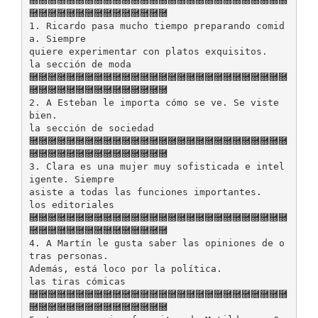
࿝࿝࿝࿝࿝࿝࿝࿝࿝࿝࿝࿝࿝࿝࿝࿝࿝࿝࿝࿝࿝࿝࿝࿝࿝࿝࿝࿝
࿝࿝࿝࿝࿝࿝࿝࿝࿝࿝࿝࿝࿝࿝࿝
1. Ricardo pasa mucho tiempo preparando comid
a. Siempre
quiere experimentar con platos exquisitos.
la sección de moda
࿝࿝࿝࿝࿝࿝࿝࿝࿝࿝࿝࿝࿝࿝࿝࿝࿝࿝࿝࿝࿝࿝࿝࿝࿝࿝࿝࿝
࿝࿝࿝࿝࿝࿝࿝࿝࿝࿝࿝࿝࿝࿝࿝
2. A Esteban le importa cómo se ve. Se viste
bien.
la sección de sociedad
࿝࿝࿝࿝࿝࿝࿝࿝࿝࿝࿝࿝࿝࿝࿝࿝࿝࿝࿝࿝࿝࿝࿝࿝࿝࿝࿝࿝
࿝࿝࿝࿝࿝࿝࿝࿝࿝࿝࿝࿝࿝࿝࿝
3. Clara es una mujer muy sofisticada e intel
igente. Siempre
asiste a todas las funciones importantes.
los editoriales
࿝࿝࿝࿝࿝࿝࿝࿝࿝࿝࿝࿝࿝࿝࿝࿝࿝࿝࿝࿝࿝࿝࿝࿝࿝࿝࿝࿝
࿝࿝࿝࿝࿝࿝࿝࿝࿝࿝࿝࿝࿝࿝࿝
4. A Martín le gusta saber las opiniones de o
tras personas.
Además, está loco por la política.
las tiras cómicas
࿝࿝࿝࿝࿝࿝࿝࿝࿝࿝࿝࿝࿝࿝࿝࿝࿝࿝࿝࿝࿝࿝࿝࿝࿝࿝࿝࿝
࿝࿝࿝࿝࿝࿝࿝࿝࿝࿝࿝࿝࿝࿝࿝