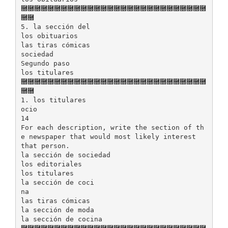
࿝࿝࿝࿝࿝࿝࿝࿝࿝࿝࿝࿝࿝࿝࿝࿝࿝࿝࿝࿝࿝࿝࿝࿝࿝࿝࿝࿝
࿝࿝
5. la sección del
los obituarios
las tiras cómicas
sociedad
Segundo paso
los titulares
࿝࿝࿝࿝࿝࿝࿝࿝࿝࿝࿝࿝࿝࿝࿝࿝࿝࿝࿝࿝࿝࿝࿝࿝࿝࿝࿝࿝
࿝࿝
1. los titulares
ocio
14
For each description, write the section of th
e newspaper that would most likely interest
that person.
la sección de sociedad
los editoriales
los titulares
la sección de coci
na
las tiras cómicas
la sección de moda
la sección de cocina