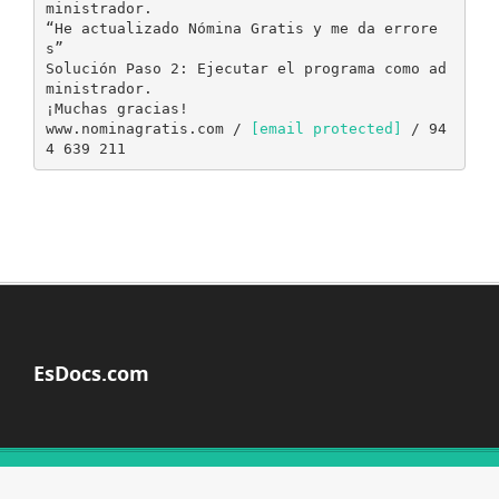
ministrador.
“He actualizado Nómina Gratis y me da errore
s”
Solución Paso 2: Ejecutar el programa como ad
ministrador.
¡Muchas gracias!
www.nominagratis.com /
[email protected]
/ 94
EsDocs.com
© Copyright 2026