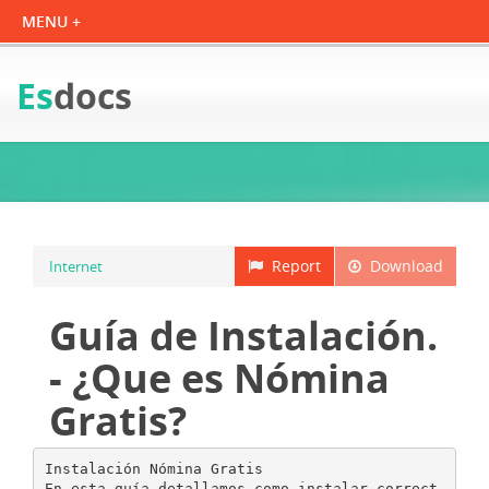
Es
docs
Report
Download
Internet
Guía de Instalación.
- ¿Que es Nómina
Gratis?
Instalación Nómina Gratis
En esta guía detallamos como instalar correct