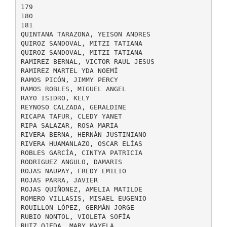
179
180
181
QUINTANA TARAZONA, YEISON ANDRES
QUIROZ SANDOVAL, MITZI TATIANA
QUIROZ SANDOVAL, MITZI TATIANA
RAMIREZ BERNAL, VICTOR RAUL JESUS
RAMIREZ MARTEL YDA NOEMÍ
RAMOS PICÓN, JIMMY PERCY
RAMOS ROBLES, MIGUEL ANGEL
RAYO ISIDRO, KELY
REYNOSO CALZADA, GERALDINE
RICAPA TAFUR, CLEDY YANET
RIPA SALAZAR, ROSA MARIA
RIVERA BERNA, HERNÁN JUSTINIANO
RIVERA HUAMANLAZO, OSCAR ELÍAS
ROBLES GARCÍA, CINTYA PATRICIA
RODRIGUEZ ANGULO, DAMARIS
ROJAS NAUPAY, FREDY EMILIO
ROJAS PARRA, JAVIER
ROJAS QUIÑONEZ, AMELIA MATILDE
ROMERO VILLASIS, MISAEL EUGENIO
ROUILLON LÓPEZ, GERMÁN JORGE
RUBIO NONTOL, VIOLETA SOFÍA
RUIZ OJEDA, MARY MAYELA