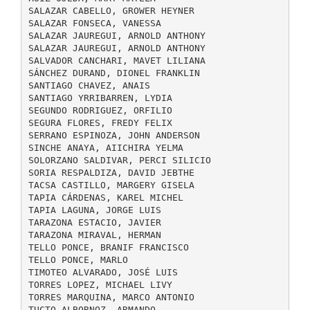
SALAZAR CABELLO, GROWER HEYNER
SALAZAR FONSECA, VANESSA
SALAZAR JAUREGUI, ARNOLD ANTHONY
SALAZAR JAUREGUI, ARNOLD ANTHONY
SALVADOR CANCHARI, MAVET LILIANA
SÁNCHEZ DURAND, DIONEL FRANKLIN
SANTIAGO CHAVEZ, ANAIS
SANTIAGO YRRIBARREN, LYDIA
SEGUNDO RODRIGUEZ, ORFILIO
SEGURA FLORES, FREDY FELIX
SERRANO ESPINOZA, JOHN ANDERSON
SINCHE ANAYA, AIICHIRA YELMA
SOLORZANO SALDIVAR, PERCI SILICIO
SORIA RESPALDIZA, DAVID JEBTHE
TACSA CASTILLO, MARGERY GISELA
TAPIA CÁRDENAS, KAREL MICHEL
TAPIA LAGUNA, JORGE LUIS
TARAZONA ESTACIO, JAVIER
TARAZONA MIRAVAL, HERMAN
TELLO PONCE, BRANIF FRANCISCO
TELLO PONCE, MARLO
TIMOTEO ALVARADO, JOSÉ LUIS
TORRES LOPEZ, MICHAEL LIVY
TORRES MARQUINA, MARCO ANTONIO
TUCTO ALBORNOZ, ARMANDO