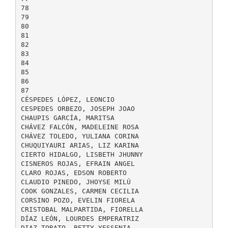
78
79
80
81
82
83
84
85
86
87
CÉSPEDES LÓPEZ, LEONCIO
CESPEDES ORBEZO, JOSEPH JOAO
CHAUPIS GARCÍA, MARITSA
CHÁVEZ FALCÓN, MADELEINE ROSA
CHÁVEZ TOLEDO, YULIANA CORINA
CHUQUIYAURI ARIAS, LIZ KARINA
CIERTO HIDALGO, LISBETH JHUNNY
CISNEROS ROJAS, EFRAIN ANGEL
CLARO ROJAS, EDSON ROBERTO
CLAUDIO PINEDO, JHOYSE MILÚ
COOK GONZALES, CARMEN CECILIA
CORSINO POZO, EVELIN FIORELA
CRISTOBAL MALPARTIDA, FIORELLA
DÍAZ LEÓN, LOURDES EMPERATRIZ
DIAZ TORATO, BETTY YESSENIA