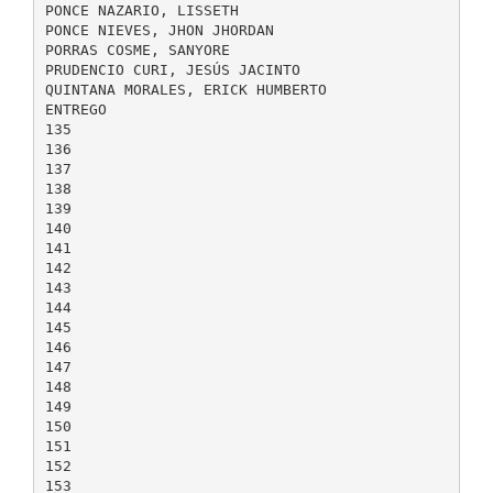
PONCE NAZARIO, LISSETH
PONCE NIEVES, JHON JHORDAN
PORRAS COSME, SANYORE
PRUDENCIO CURI, JESÚS JACINTO
QUINTANA MORALES, ERICK HUMBERTO
ENTREGO
135
136
137
138
139
140
141
142
143
144
145
146
147
148
149
150
151
152
153