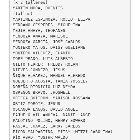
(x 2 talleres)
MARTIN MORA, DOENITS
(taller)
MARTINEZ ESPINOZA, ROCIO FELIPA
MEDRANO CÉSPEDES, MIGUELINA
MEJIA ANAYA, TEOFANES
MENDOZA ANAYA, MARISOL
MENDOZA GARCÍA, JOSÉ CARLOS
MONTERO MATOS, DAISY GUELIANE
MONTERO VILCHEZ, ELADIO
MORE PRADO, LUIS ALBERTO
NIETO FERRER, FREDDY ROLAN
NIEVES CONDEZO, JESUS
ÑIQUE ALVAREZ, MANUEL ALFREDO
NOLBERTO ACOSTA, TANIA YOSSELY
NOREÑA DIONICIO LUZ NEYDA
OBREGON BRAVO, JHOSMELL
ORTEGA BUITRON, MARISOL ROSSANA
ORTIZ MOROTE, JESUS
OSCANOA LAGOS, DAVID ANGEL
PAJUELO VILLANUEVA, DANIEL ANGEL
PALOMINO POLINO, HENRY EDWARD
PASCAL CHÁVEZ, LARRY CARLOS
PICON MALPARTIDA, MITSY (MITZI CAROLINA)
PÍO ABAD, YUSTHR WALDO