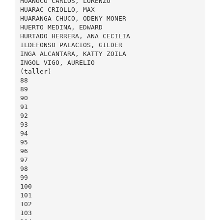
HUÁNUCO CARLOS, LORENZO
HUARAC CRIOLLO, MAX
HUARANGA CHUCO, ODENY MONER
HUERTO MEDINA, EDWARD
HURTADO HERRERA, ANA CECILIA
ILDEFONSO PALACIOS, GILDER
INGA ALCANTARA, KATTY ZOILA
INGOL VIGO, AURELIO
(taller)
88
89
90
91
92
93
94
95
96
97
98
99
100
101
102
103