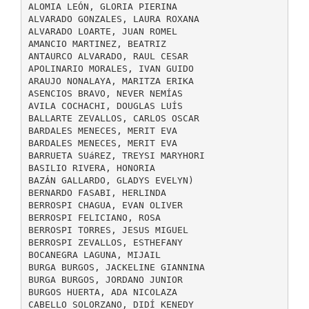
ALOMIA LEÓN, GLORIA PIERINA
ALVARADO GONZALES, LAURA ROXANA
ALVARADO LOARTE, JUAN ROMEL
AMANCIO MARTINEZ, BEATRIZ
ANTAURCO ALVARADO, RAUL CESAR
APOLINARIO MORALES, IVAN GUIDO
ARAUJO NONALAYA, MARITZA ERIKA
ASENCIOS BRAVO, NEVER NEMÍAS
AVILA COCHACHI, DOUGLAS LUÍS
BALLARTE ZEVALLOS, CARLOS OSCAR
BARDALES MENECES, MERIT EVA
BARDALES MENECES, MERIT EVA
BARRUETA SUáREZ, TREYSI MARYHORI
BASILIO RIVERA, HONORIA
BAZÁN GALLARDO, GLADYS EVELYN)
BERNARDO FASABI, HERLINDA
BERROSPI CHAGUA, EVAN OLIVER
BERROSPI FELICIANO, ROSA
BERROSPI TORRES, JESUS MIGUEL
BERROSPI ZEVALLOS, ESTHEFANY
BOCANEGRA LAGUNA, MIJAIL
BURGA BURGOS, JACKELINE GIANNINA
BURGA BURGOS, JORDANO JUNIOR
BURGOS HUERTA, ADA NICOLAZA
CABELLO SOLORZANO, DIDÍ KENEDY