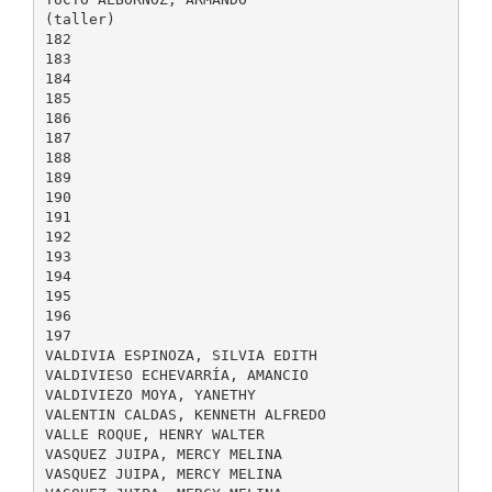
(taller)
182
183
184
185
186
187
188
189
190
191
192
193
194
195
196
197
VALDIVIA ESPINOZA, SILVIA EDITH
VALDIVIESO ECHEVARRÍA, AMANCIO
VALDIVIEZO MOYA, YANETHY
VALENTIN CALDAS, KENNETH ALFREDO
VALLE ROQUE, HENRY WALTER
VASQUEZ JUIPA, MERCY MELINA
VASQUEZ JUIPA, MERCY MELINA