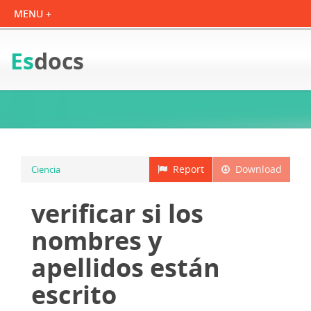
Es
docs
Report
Download
Ciencia
verificar si los
nombres y
apellidos están
escrito