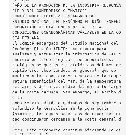
“AÑO DE LA PROMOCIÓN DE LA INDUSTRIA RESPONSA
BLE Y DEL COMPROMISO CLIMÁTICO”
COMITÉ MULTISECTORIAL ENCARGADO DEL
ESTUDIO NACIONAL DEL FENÓMENO EL NIÑO (ENFEN)
COMUNICADO OFICIAL ENFEN N° 14 - 2014
CONDICIONES OCEANOGRÁFICAS VARIABLES EN LA CO
STA PERUANA
El Comité encargado del Estudio Nacional del
Fenómeno El Niño (ENFEN) se reunió para
analizar y actualizar la información de las c
ondiciones meteorológicas, oceanográficas,
biológico-pesqueras e hidrológicas del mes de
septiembre, observándose en general, que se
mantienen las condiciones neutras de la tempe
ratura superficial del mar, de la temperatura
del aire y del nivel medio del mar a lo largo
de la costa peruana. Sin embargo, el arribo d
e la
onda Kelvin cálida a mediados de septiembre p
rofundizó la termoclina en la zona norte.
Asimismo, las aguas oceánicas de mayor salini
dad continuaron cercanas a la costa central d
el
Perú. Este escenario continúa afectando la di