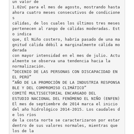
un valor de
1.02oC para el mes de agosto, mostrando hasta
ahora cuatro meses consecutivos de condicione
s
cálidas, de los cuales los últimos tres meses
pertenecen al rango de cálidas moderadas. Est
o indica
que, El Niño costero, habría pasado de una ma
gnitud cálida débil a marginalmente cálida mo
derada
con mayor intensidad en el mes de julio. Actu
almente se observa una tendencia hacia la
normalización.
“DECENIO DE LAS PERSONAS CON DISCAPACIDAD EN
EL PERÚ”
“AÑO DE LA PROMOCIÓN DE LA INDUSTRIA RESPONSA
BLE Y DEL COMPROMISO CLIMÁTICO”
COMITÉ MULTISECTORIAL ENCARGADO DEL
ESTUDIO NACIONAL DEL FENÓMENO EL NIÑO (ENFEN)
El mes de septiembre de 2014 marca el inicio
del año hidrológico 2014-2015. Los caudales d
e los ríos
de la costa norte se caracterizaron por estar
dentro de sus valores normales, mientras que
los de la