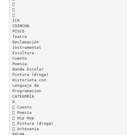



ICA
CHINCHA
PISCO
Teatro
Declamación
Instrumental
Escultura
Cuento
Poesía
Banda Escolar
Pintura (droga)
Historieta con
Lenguaje de
Programación
CATEGORÍA
D
 Cuento
 Poesía
 Hip Hop
 Pintura (droga)
 Artesanía
PALPA