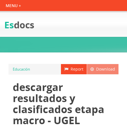
Es
docs
Report
Download
Educación
descargar
resultados y
clasificados etapa
macro - UGEL