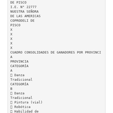
DE PISCO
I.E. N° 22777
NUESTRA SEÑORA
DE LAS AMERICAS
COPRODELI DE
PISCO
X
X
X
X
X
CUADRO CONSOLIDADES DE GANADORES POR PROVINCI
A
PROVINCIA
CATEGORÍA
A
 Danza
Tradicional
CATEGORÍA
B
 Danza
Tradicional
 Pintura (vial)
 Robótica
 Habilidad de