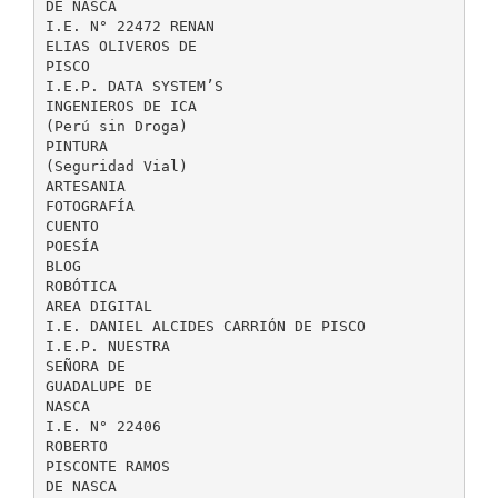
DE NASCA
I.E. N° 22472 RENAN
ELIAS OLIVEROS DE
PISCO
I.E.P. DATA SYSTEM’S
INGENIEROS DE ICA
(Perú sin Droga)
PINTURA
(Seguridad Vial)
ARTESANIA
FOTOGRAFÍA
CUENTO
POESÍA
BLOG
ROBÓTICA
AREA DIGITAL
I.E. DANIEL ALCIDES CARRIÓN DE PISCO
I.E.P. NUESTRA
SEÑORA DE
GUADALUPE DE
NASCA
I.E. N° 22406
ROBERTO
PISCONTE RAMOS
DE NASCA